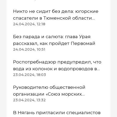
Никто не сидит без дела: югорские
спасатели в Тюменской области
работают в две смены
24.04.2024, 12:18
Без парада и салюта: глава Урая
рассказал, как пройдет Первомай
24.04.2024, 10:51
Роспотребнадзор предупредил, что
вода из колонок и водопроводов в
Казанском районе непригодна для
23.04.2024, 18:03
питья
Руководителю общественной
организации «Союз морских
пехотинцев» Югры вынесли
23.04.2024, 13:32
приговор
В Нягань пригласили специалистов