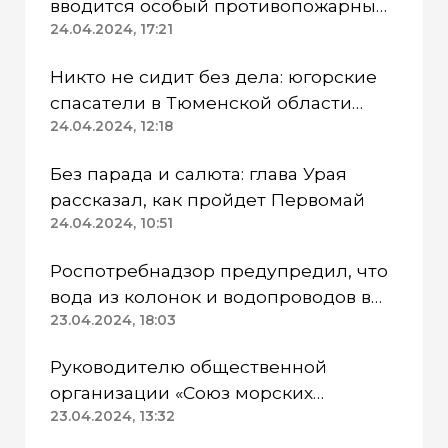
вводится особый противопожарный
режим
24.04.2024, 17:21
Никто не сидит без дела: югорские
спасатели в Тюменской области
работают в две смены
24.04.2024, 12:18
Без парада и салюта: глава Урая
рассказал, как пройдет Первомай
24.04.2024, 10:51
Роспотребнадзор предупредил, что
вода из колонок и водопроводов в
Казанском районе непригодна для
23.04.2024, 18:03
питья
Руководителю общественной
организации «Союз морских
пехотинцев» Югры вынесли
23.04.2024, 13:32
приговор