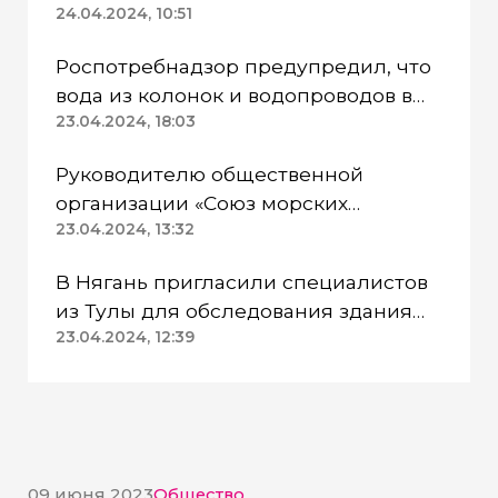
24.04.2024, 10:51
Роспотребнадзор предупредил, что
вода из колонок и водопроводов в
Казанском районе непригодна для
23.04.2024, 18:03
питья
Руководителю общественной
организации «Союз морских
пехотинцев» Югры вынесли
23.04.2024, 13:32
приговор
В Нягань пригласили специалистов
из Тулы для обследования здания
ДК «Геолог»
23.04.2024, 12:39
09 июня 2023
Общество