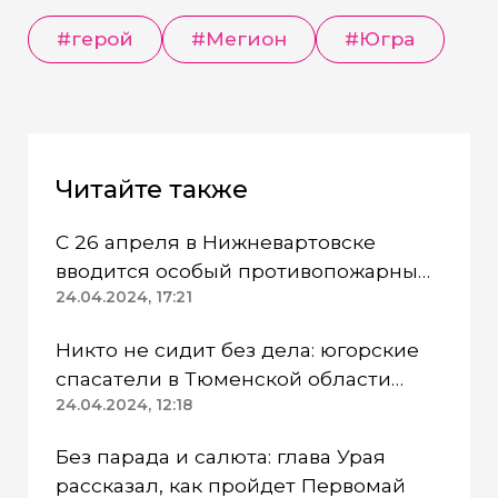
#герой
#Мегион
#Югра
Читайте также
С 26 апреля в Нижневартовске
вводится особый противопожарный
режим
24.04.2024, 17:21
Никто не сидит без дела: югорские
спасатели в Тюменской области
работают в две смены
24.04.2024, 12:18
Без парада и салюта: глава Урая
рассказал, как пройдет Первомай