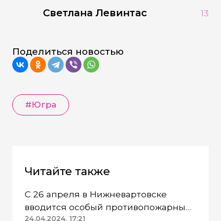
Светлана Левинтас
13
Поделиться новостью
#Югра
Читайте также
С 26 апреля в Нижневартовске
вводится особый противопожарный
режим
24.04.2024, 17:21