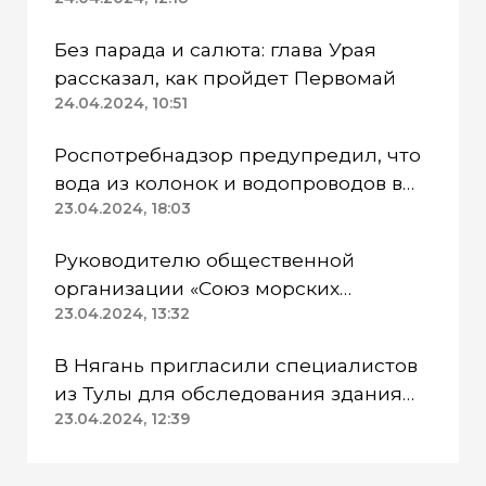
работают в две смены
Без парада и салюта: глава Урая
рассказал, как пройдет Первомай
24.04.2024, 10:51
Роспотребнадзор предупредил, что
вода из колонок и водопроводов в
Казанском районе непригодна для
23.04.2024, 18:03
питья
Руководителю общественной
организации «Союз морских
пехотинцев» Югры вынесли
23.04.2024, 13:32
приговор
В Нягань пригласили специалистов
из Тулы для обследования здания
ДК «Геолог»
23.04.2024, 12:39