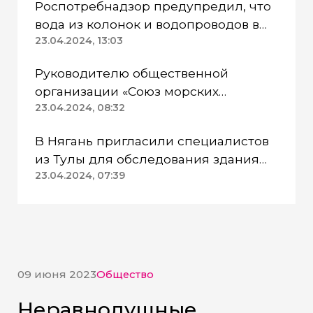
Роспотребнадзор предупредил, что
вода из колонок и водопроводов в
Казанском районе непригодна для
23.04.2024, 13:03
питья
Руководителю общественной
организации «Союз морских
пехотинцев» Югры вынесли
23.04.2024, 08:32
приговор
В Нягань пригласили специалистов
из Тулы для обследования здания
ДК «Геолог»
23.04.2024, 07:39
09 июня 2023
Общество
Неравнодушные