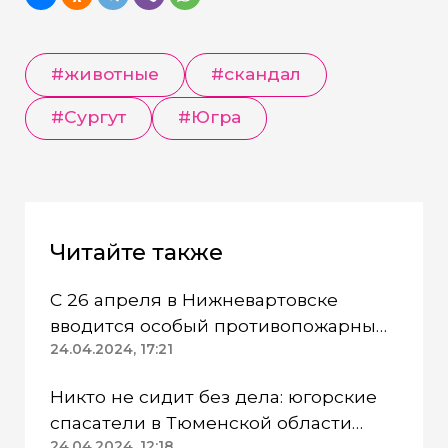
#животные
#скандал
#Сургут
#Югра
Читайте также
С 26 апреля в Нижневартовске
вводится особый противопожарный
режим
24.04.2024, 17:21
Никто не сидит без дела: югорские
спасатели в Тюменской области
24.04.2024, 12:18