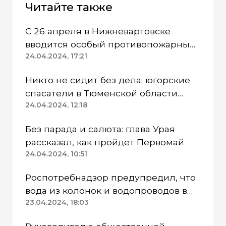
Читайте также
С 26 апреля в Нижневартовске
вводится особый противопожарный
режим
24.04.2024, 17:21
Никто не сидит без дела: югорские
спасатели в Тюменской области
работают в две смены
24.04.2024, 12:18
Без парада и салюта: глава Урая
рассказал, как пройдет Первомай
24.04.2024, 10:51
Роспотребнадзор предупредил, что
вода из колонок и водопроводов в
Казанском районе непригодна для
23.04.2024, 18:03
питья