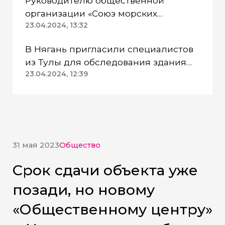
Руководителю общественной
организации «Союз морских
пехотинцев» Югры вынесли
23.04.2024, 13:32
приговор
В Нягань пригласили специалистов
из Тулы для обследования здания
ДК «Геолог»
23.04.2024, 12:39
31 мая 2023
Общество
Срок сдачи объекта уже
позади, но новому
«Общественному центру»