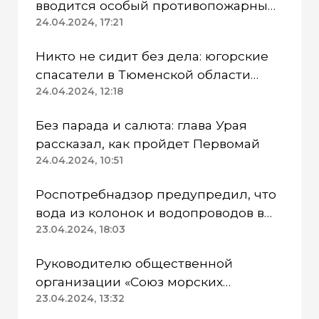
вводится особый противопожарный
режим
24.04.2024, 17:21
Никто не сидит без дела: югорские
спасатели в Тюменской области
работают в две смены
24.04.2024, 12:18
Без парада и салюта: глава Урая
рассказал, как пройдет Первомай
24.04.2024, 10:51
Роспотребнадзор предупредил, что
вода из колонок и водопроводов в
Казанском районе непригодна для
23.04.2024, 18:03
питья
Руководителю общественной
организации «Союз морских
пехотинцев» Югры вынесли
23.04.2024, 13:32
приговор