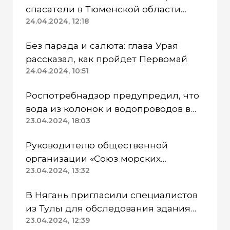
спасатели в Тюменской области
работают в две смены
24.04.2024, 12:18
Без парада и салюта: глава Урая
рассказал, как пройдет Первомай
24.04.2024, 10:51
Роспотребнадзор предупредил, что
вода из колонок и водопроводов в
Казанском районе непригодна для
23.04.2024, 18:03
питья
Руководителю общественной
организации «Союз морских
пехотинцев» Югры вынесли
23.04.2024, 13:32
приговор
В Нягань пригласили специалистов
из Тулы для обследования здания
ДК «Геолог»
23.04.2024, 12:39