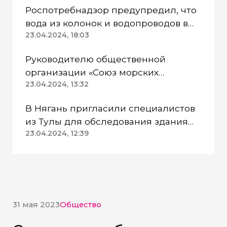
Роспотребнадзор предупредил, что
вода из колонок и водопроводов в
Казанском районе непригодна для
23.04.2024, 18:03
питья
Руководителю общественной
организации «Союз морских
пехотинцев» Югры вынесли
23.04.2024, 13:32
приговор
В Нягань пригласили специалистов
из Тулы для обследования здания
ДК «Геолог»
23.04.2024, 12:39
31 мая 2023
Общество