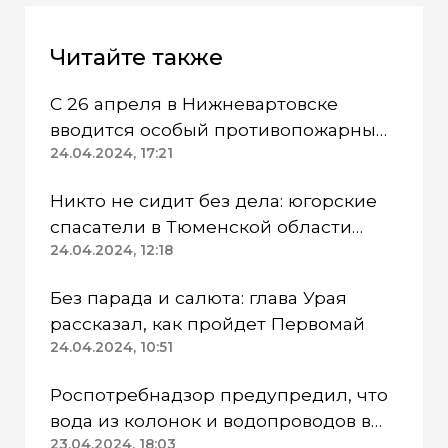
Читайте также
С 26 апреля в Нижневартовске
вводится особый противопожарный
режим
24.04.2024, 17:21
Никто не сидит без дела: югорские
спасатели в Тюменской области
работают в две смены
24.04.2024, 12:18
Без парада и салюта: глава Урая
рассказал, как пройдет Первомай
24.04.2024, 10:51
Роспотребнадзор предупредил, что
вода из колонок и водопроводов в
Казанском районе непригодна для
23.04.2024, 18:03