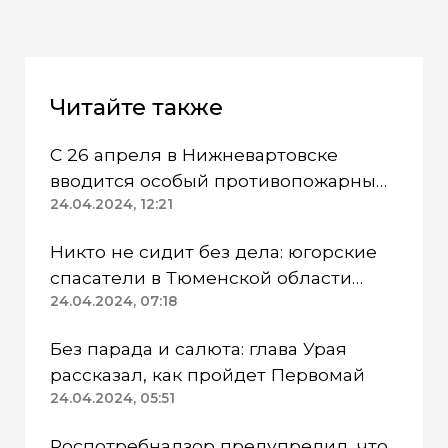
Читайте также
С 26 апреля в Нижневартовске
вводится особый противопожарный
режим
24.04.2024, 12:21
Никто не сидит без дела: югорские
спасатели в Тюменской области
работают в две смены
24.04.2024, 07:18
Без парада и салюта: глава Урая
рассказал, как пройдет Первомай
24.04.2024, 05:51
Роспотребнадзор предупредил, что