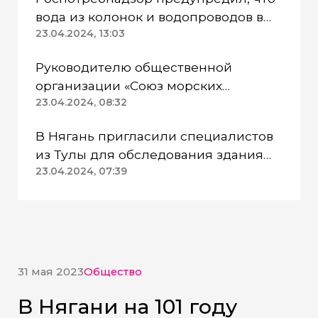
вода из колонок и водопроводов в
Казанском районе непригодна для
23.04.2024, 13:03
питья
Руководителю общественной
организации «Союз морских
пехотинцев» Югры вынесли
23.04.2024, 08:32
приговор
В Нягань пригласили специалистов
из Тулы для обследования здания
ДК «Геолог»
23.04.2024, 07:39
31 мая 2023
Общество
В Нягани на 101 году