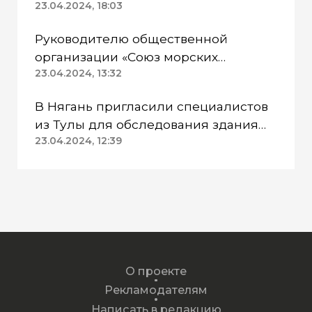
Казанском районе непригодна для
23.04.2024, 18:03
питья
Руководителю общественной
организации «Союз морских
пехотинцев» Югры вынесли
23.04.2024, 13:32
приговор
В Нягань пригласили специалистов
из Тулы для обследования здания
ДК «Геолог»
23.04.2024, 12:39
О проекте
Рекламодателям
Написать в редакцию