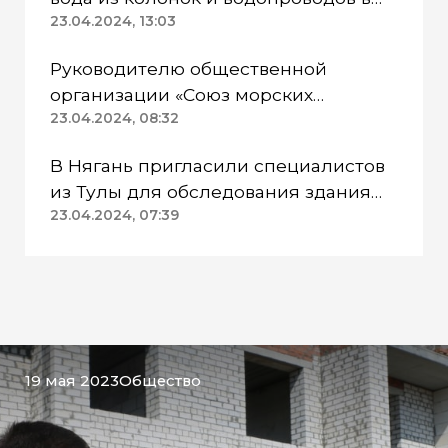
Казанском районе непригодна для
23.04.2024, 13:03
питья
Руководителю общественной
организации «Союз морских
пехотинцев» Югры вынесли
23.04.2024, 08:32
приговор
В Нягань пригласили специалистов
из Тулы для обследования здания
ДК «Геолог»
23.04.2024, 07:39
19 мая 2023
Общество