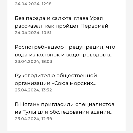
работают в две смены
24.04.2024, 12:18
Без парада и салюта: глава Урая
рассказал, как пройдет Первомай
24.04.2024, 10:51
Роспотребнадзор предупредил, что
вода из колонок и водопроводов в
Казанском районе непригодна для
23.04.2024, 18:03
питья
Руководителю общественной
организации «Союз морских
пехотинцев» Югры вынесли
23.04.2024, 13:32
приговор
В Нягань пригласили специалистов
из Тулы для обследования здания
ДК «Геолог»
23.04.2024, 12:39