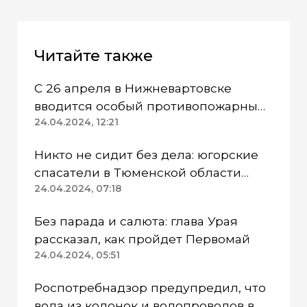
Читайте также
С 26 апреля в Нижневартовске
вводится особый противопожарный
режим
24.04.2024, 12:21
Никто не сидит без дела: югорские
спасатели в Тюменской области
работают в две смены
24.04.2024, 07:18
Без парада и салюта: глава Урая
рассказал, как пройдет Первомай
24.04.2024, 05:51
Роспотребнадзор предупредил, что
вода из колонок и водопроводов в