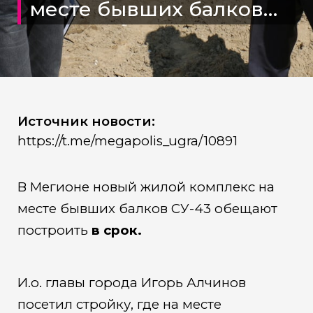
месте бывших балков
СУ-43 обещают
построить в срок
Источник новости:
https://t.me/megapolis_ugra/10891
В Мегионе новый жилой комплекс на
месте бывших балков СУ-43 обещают
построить
в срок.
И.о. главы города Игорь Алчинов
посетил стройку, где на месте