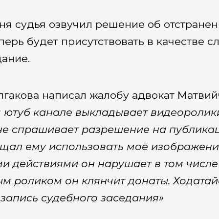
ня судья озвучил решение об отстранени
еперь будет присутствовать в качестве с
ание.
лгакова написал жалобу адвокат Матвий
 ютуб канале выкладывает видеоролики
не спрашивает разрешение на публикац
щал ему использовать моё изображение
и действиями он нарушает в том числе
м роликом он клянчит донаты. Ходатай
запись судебного заседания»