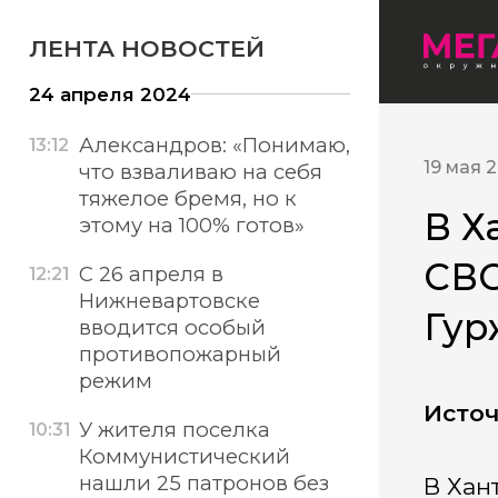
ЛЕНТА НОВОСТЕЙ
24 апреля 2024
Александров: «Понимаю,
13:12
19 мая 
что взваливаю на себя
тяжелое бремя, но к
В Х
этому на 100% готов»
СВО
С 26 апреля в
12:21
Нижневартовске
Гур
вводится особый
противопожарный
режим
Источ
У жителя поселка
10:31
Коммунистический
нашли 25 патронов без
В Хан