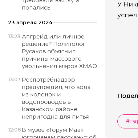
требовали взятку и
У Ник
попались
успел
23 апреля 2024
Апгрейд или личное
13:23
решение? Политолог
Русаков объяснил
причины массового
увольнения мэров ХМАО
Роспотребнадзор
13:03
предупредил, что вода
из колонок и
Подел
водопроводов в
Казанском районе
непригодна для питья
#ге
В музее «Торум Маа»
12:08
югорчанам расскажут об