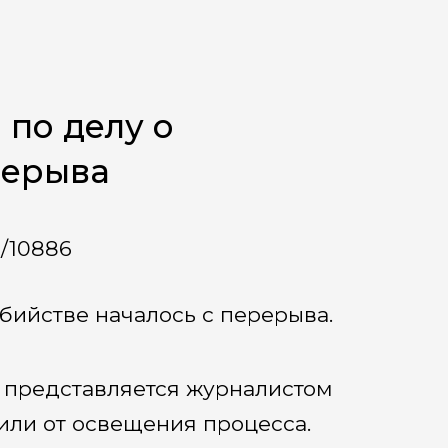
 по делу о
рерыва
a/10886
бийстве началось с перерыва.
н представляется журналистом
или от освещения процесса.