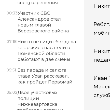
спецразрешения
Никит
Участник СВО
08:33
Александров стал
Ребят
новым главой
Березовского района
мобил
Никто не сидит без дела:
07:18
югорские спасатели в
Никит
Тюменской области
работают в две смены
педаг
Без парада и салюта:
05:51
глава Урая рассказал,
Иван 
как пройдет Первомай
Манси
Двое участковых
05:02
служб
полиции
Нижневартовска