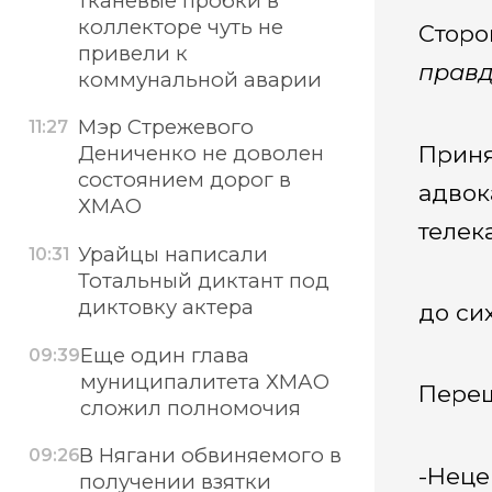
тканевые пробки в
коллекторе чуть не
Сторо
привели к
правд
коммунальной аварии
Мэр Стрежевого
11:27
Приня
Дениченко не доволен
состоянием дорог в
адвок
ХМАО
телек
Урайцы написали
10:31
Тотальный диктант под
диктовку актера
до си
Еще один глава
09:39
муниципалитета ХМАО
Переш
сложил полномочия
В Нягани обвиняемого в
09:26
-Неце
получении взятки