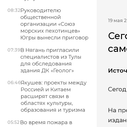
Руководителю
08:32
общественной
19 мая 
организации «Союз
морских пехотинцев»
Сег
Югры вынесли приговор
сам
В Нягань пригласили
07:39
специалистов из Тулы
для обследования
Источ
здания ДК «Геолог»
Якушев: проекты между
06:46
Сегод
Россией и Китаем
расширят связи в
областях культуры,
На пр
образования и туризма
издан
Во время пожара в
05:52