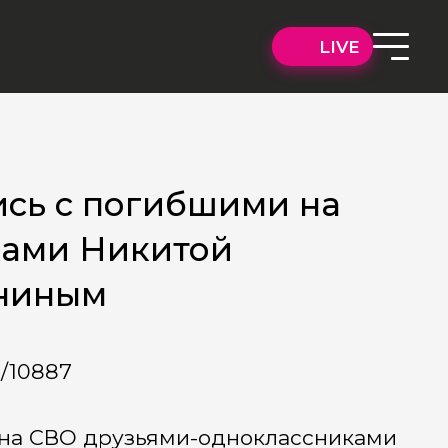
LIVE
ись с погибшими на
ками Никитой
униным
a/10887
 на СВО друзьями-одноклассниками