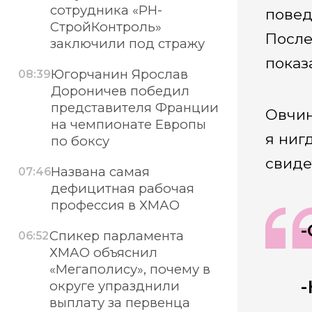
сотрудника «РН-
повед
СтройКонтроль»
После
заключили под стражу
показ
Югорчанин Ярослав
08:39
Дороничев победил
представителя Франции
Овчин
на чемпионате Европы
я ниг
по боксу
свиде
Названа самая
07:46
дефицитная рабочая
профессия в ХМАО
Спикер парламента
06:52
ХМАО объяснил
«Мегаполису», почему в
-
округе упразднили
выплату за первенца