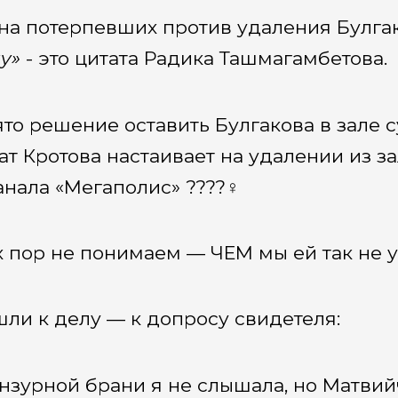
на потерпевших против удаления Булгак
у»
- это цитата Радика Ташмагамбетова.
то решение оставить Булгакова в зале су
ат Кротова настаивает на удалении из з
анала «Мегаполис» ????‍♀️
х пор не понимаем — ЧЕМ мы ей так не 
ли к делу — к допросу свидетеля:
нзурной брани я не слышала, но Матвийч