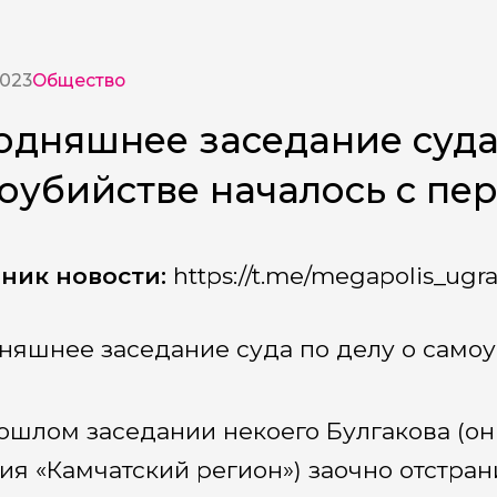
2023
Общество
одняшнее заседание суда
оубийстве началось с пе
ник новости:
https://t.me/megapolis_ugr
няшнее заседание суда по делу о самоу
ошлом заседании некоего Булгакова (о
ия «Камчатский регион») заочно отстран