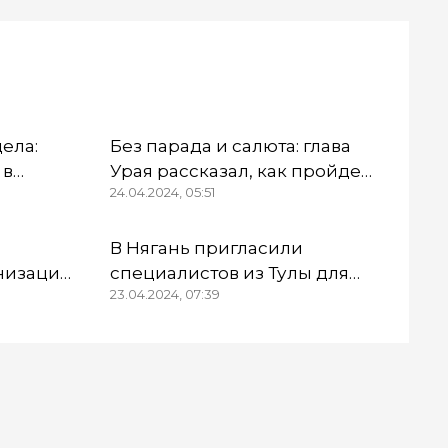
дела:
Без парада и салюта: глава
 в
Урая рассказал, как пройдет
24.04.2024, 05:51
Первомай
ны
В Нягань пригласили
низации
специалистов из Тулы для
23.04.2024, 07:39
тинцев»
обследования здания ДК
овор
«Геолог»