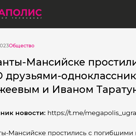
2023
Общество
анты-Мансийске простил
 друзьями-одноклассни
жеевым и Иваном Тарат
ник новости:
https://t.me/megapolis_ugr
ты-Мансийске простились с погибшими