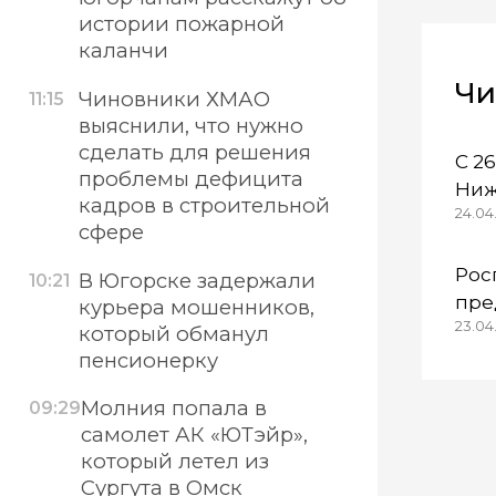
истории пожарной
каланчи
Чи
Чиновники ХМАО
11:15
выяснили, что нужно
сделать для решения
С 2
проблемы дефицита
Ниж
кадров в строительной
24.04.
осо
сфере
ре
Рос
В Югорске задержали
10:21
пре
курьера мошенников,
23.04
кол
который обманул
Каз
пенсионерку
неп
Молния попала в
09:29
самолет АК «ЮТэйр»,
который летел из
Сургута в Омск