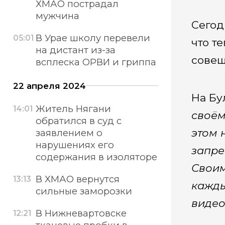
ХМАО пострадал
мужчина
Сегод
В Урае школу перевели
05:01
что т
на дистант из-за
совещ
всплеска ОРВИ и гриппа
22 апреля 2024
На Бу
Житель Нягани
14:01
своём
обратился в суд с
этом 
заявлением о
нарушениях его
запре
содержания в изоляторе
Своим
В ХМАО вернутся
13:13
кажды
сильные заморозки
видео
В Нижневартовске
12:21