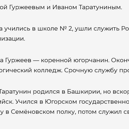
ой Гуржеевым и Иваном Таратуниным.
а учились в школе № 2, ушли служить Р
изации.
а Гуржеев — коренной югорчанин. Окон
огический колледж. Срочную службу про
Таратунин родился в Башкирии, но вско
йск. Учился в Югорском государственн
у в Семёновском полку, потом служил с