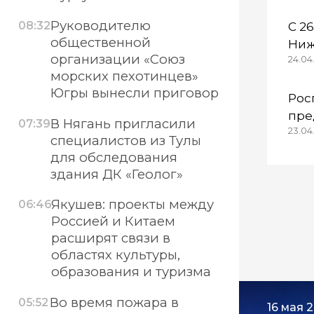
Руководителю
С 2
08:32
общественной
Ниж
организации «Союз
24.04.
осо
морских пехотинцев»
ре
Югры вынесли приговор
Рос
пре
В Нягань пригласили
07:39
23.04
кол
специалистов из Тулы
Каз
для обследования
неп
здания ДК «Геолог»
Якушев: проекты между
06:46
Россией и Китаем
расширят связи в
областях культуры,
образования и туризма
Во время пожара в
05:52
16 мая 