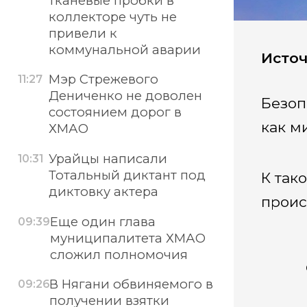
тканевые пробки в
коллекторе чуть не
привели к
коммунальной аварии
Источ
Мэр Стрежевого
11:27
Дениченко не доволен
Безоп
состоянием дорог в
как м
ХМАО
Урайцы написали
10:31
Тотальный диктант под
К так
диктовку актера
проис
Еще один глава
09:39
муниципалитета ХМАО
сложил полномочия
В Нягани обвиняемого в
09:26
получении взятки