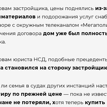
овам застройщика, цены поднялись
из-
йматериалов
и подорожания услуг сна
воре с окружным телеканалом «Мегаполи
чения договора
дом уже был полност
ка.
овам юриста НСД, подобные прецеденты
а становился на сторону застройщик
 ли семья в судах других инстанций нас
тиру по прежней цене
— пока не извес
ане не потеряли, х
отя теперь
купить 