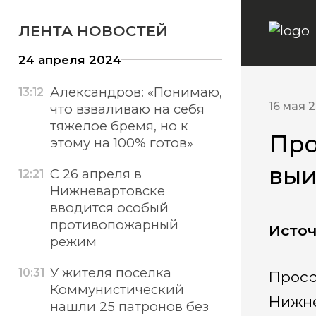
ЛЕНТА НОВОСТЕЙ
24 апреля 2024
Александров: «Понимаю,
13:12
16 мая 
что взваливаю на себя
тяжелое бремя, но к
Про
этому на 100% готов»
выи
С 26 апреля в
12:21
Нижневартовске
вводится особый
противопожарный
Источ
режим
У жителя поселка
10:31
Проср
Коммунистический
Нижне
нашли 25 патронов без