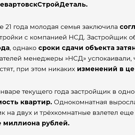
евартовскСтройДеталь.
е 21 года молодая семья заключила
согл
тройки с компанией НСД. Застройщик о
ода
, однако
сроки сдачи объекта затя
ателей менеджеры »НСД» успокаивали, чт
стят, при этом никаких
изменений в це
январе текущего года застройщик в одн
ость квартир.
Однокомнатная выросла
к на двух и трёхкомнатные взлетел еще
е миллиона рублей.