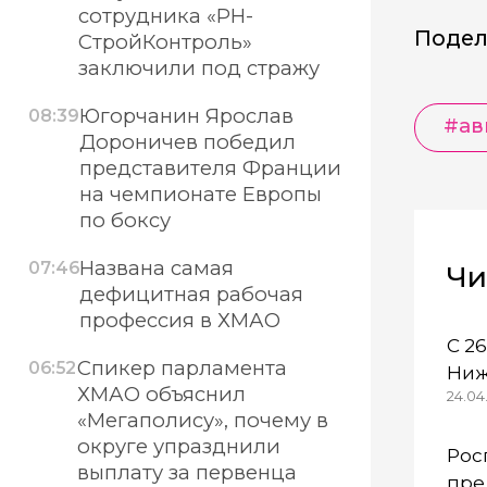
сотрудника «РН-
Подел
СтройКонтроль»
заключили под стражу
Югорчанин Ярослав
08:39
#ав
Дороничев победил
представителя Франции
на чемпионате Европы
по боксу
Названа самая
07:46
Чи
дефицитная рабочая
профессия в ХМАО
С 2
Спикер парламента
06:52
Ниж
ХМАО объяснил
24.04.
осо
«Мегаполису», почему в
ре
округе упразднили
Рос
выплату за первенца
пре