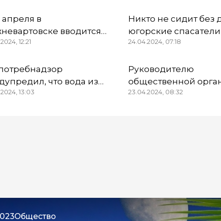
6 апреля в
Никто не сидит без 
невартовске вводится
югорские спасатели
2024, 12:21
24.04.2024, 07:18
бый противопожарный
Тюменской области
жим
работают в две сме
потребнадзор
Руководителю
дупредил, что вода из
общественной орга
.2024, 13:03
23.04.2024, 08:32
онок и водопроводов в
«Союз морских пехо
анском районе
Югры вынесли приг
ригодна для питья
2023
Общество