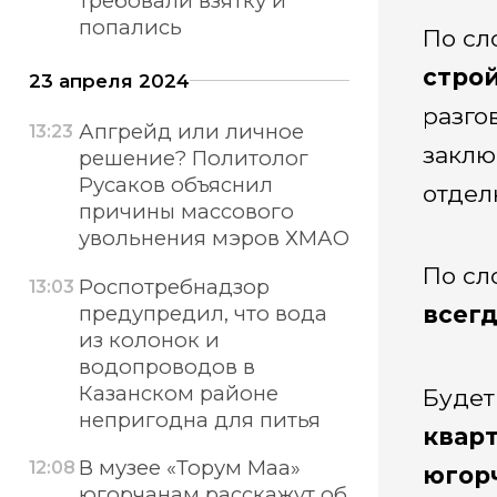
требовали взятку и
попались
По сл
стро
23 апреля 2024
разго
Апгрейд или личное
13:23
заклю
решение? Политолог
Русаков объяснил
отдел
причины массового
увольнения мэров ХМАО
По сл
Роспотребнадзор
13:03
предупредил, что вода
всегд
из колонок и
водопроводов в
Казанском районе
Будет
непригодна для питья
квар
В музее «Торум Маа»
12:08
югорч
югорчанам расскажут об