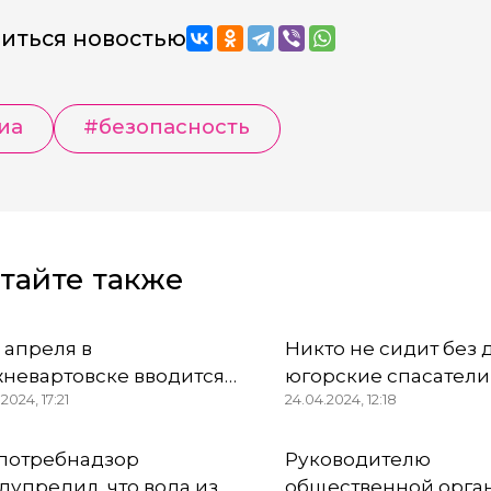
иться новостью
иа
#безопасность
тайте также
6 апреля в
Никто не сидит без 
невартовске вводится
югорские спасатели
2024, 17:21
24.04.2024, 12:18
бый противопожарный
Тюменской области
жим
работают в две сме
потребнадзор
Руководителю
дупредил, что вода из
общественной орга