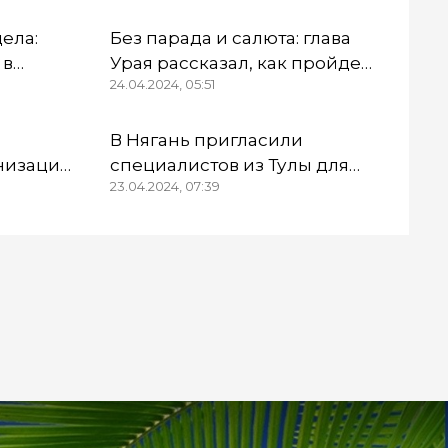
дела:
Без парада и салюта: глава
 в
Урая рассказал, как пройдет
24.04.2024, 05:51
Первомай
ны
В Нягань пригласили
низации
специалистов из Тулы для
23.04.2024, 07:39
тинцев»
обследования здания ДК
овор
«Геолог»