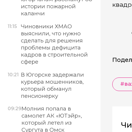
квадр
истории пожарной
каланчи
Чиновники ХМАО
11:15
выяснили, что нужно
сделать для решения
проблемы дефицита
кадров в строительной
Подел
сфере
В Югорске задержали
10:21
курьера мошенников,
#ва
который обманул
пенсионерку
Молния попала в
09:29
самолет АК «ЮТэйр»,
который летел из
Чи
Сургута в Омск