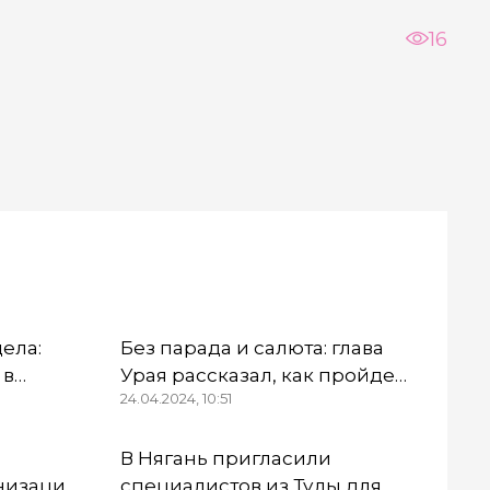
16
дела:
Без парада и салюта: глава
 в
Урая рассказал, как пройдет
24.04.2024, 10:51
Первомай
ны
В Нягань пригласили
низации
специалистов из Тулы для