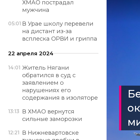
ХМАО пострадал
мужчина
В Урае школу перевели
05:01
на дистант из-за
всплеска ОРВИ и гриппа
22 апреля 2024
Житель Нягани
14:01
обратился в суд с
заявлением о
нарушениях его
Бе
содержания в изоляторе
ок
В ХМАО вернутся
13:13
сильные заморозки
ми
В Нижневартовске
12:21