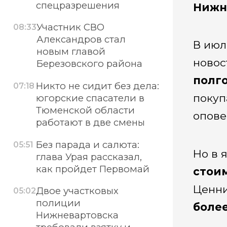
спецразрешения
Нижн
Участник СВО
08:33
Александров стал
В июл
новым главой
новос
Березовского района
полг
Никто не сидит без дела:
07:18
покуп
югорские спасатели в
Тюменской области
опове
работают в две смены
Без парада и салюта:
05:51
Но в 
глава Урая рассказал,
как пройдет Первомай
стоим
Ценни
Двое участковых
05:02
полиции
боле
Нижневартовска