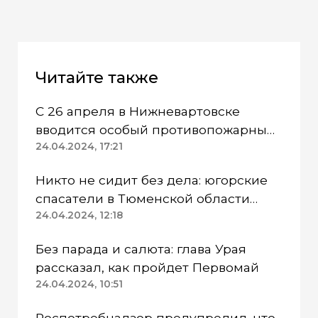
Читайте также
С 26 апреля в Нижневартовске
вводится особый противопожарный
режим
24.04.2024, 17:21
Никто не сидит без дела: югорские
спасатели в Тюменской области
работают в две смены
24.04.2024, 12:18
Без парада и салюта: глава Урая
рассказал, как пройдет Первомай
24.04.2024, 10:51
Роспотребнадзор предупредил, что