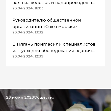
вода из колонок и водопроводов в
Казанском районе непригодна для
23.04.2024, 18:03
питья
Руководителю общественной
организации «Союз морских
пехотинцев» Югры вынесли
23.04.2024, 13:32
приговор
В Нягань пригласили специалистов
из Тулы для обследования здания
ДК «Геолог»
23.04.2024, 12:39
23 июня 2023
Общество