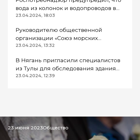
вода из колонок и водопроводов в
Казанском районе непригодна для
23.04.2024, 18:03
питья
Руководителю общественной
организации «Союз морских
пехотинцев» Югры вынесли
23.04.2024, 13:32
приговор
В Нягань пригласили специалистов
из Тулы для обследования здания
ДК «Геолог»
23.04.2024, 12:39
23 июня 2023
Общество