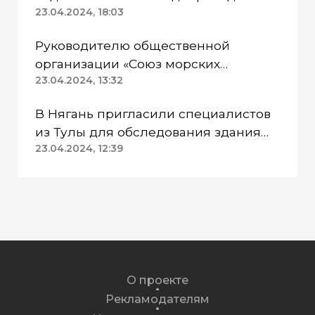
Казанском районе непригодна для
23.04.2024, 18:03
питья
Руководителю общественной
организации «Союз морских
пехотинцев» Югры вынесли
23.04.2024, 13:32
приговор
В Нягань пригласили специалистов
из Тулы для обследования здания
ДК «Геолог»
23.04.2024, 12:39
О проекте
Рекламодателям