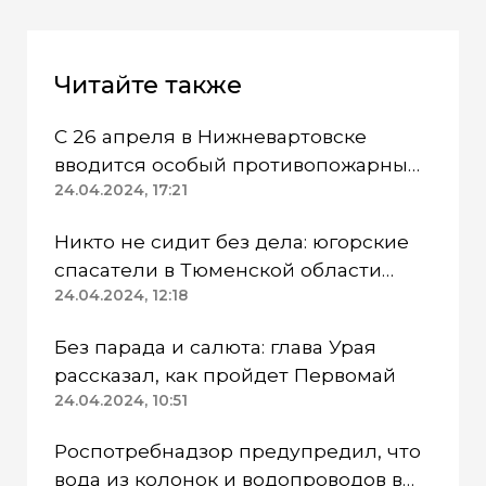
Читайте также
С 26 апреля в Нижневартовске
вводится особый противопожарный
режим
24.04.2024, 17:21
Никто не сидит без дела: югорские
спасатели в Тюменской области
работают в две смены
24.04.2024, 12:18
Без парада и салюта: глава Урая
рассказал, как пройдет Первомай
24.04.2024, 10:51
Роспотребнадзор предупредил, что
вода из колонок и водопроводов в