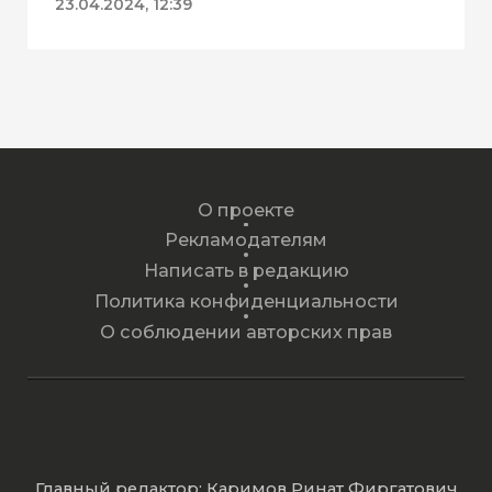
ДК «Геолог»
23.04.2024, 12:39
О проекте
Рекламодателям
Написать в редакцию
Политика конфиденциальности
О соблюдении авторских прав
Главный редактор: Каримов Ринат Фиргатович