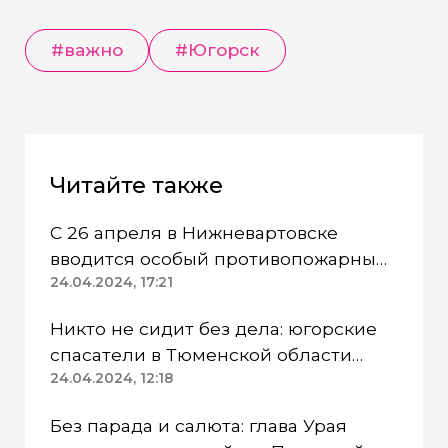
#важно
#Югорск
Читайте также
С 26 апреля в Нижневартовске
вводится особый противопожарный
режим
24.04.2024, 17:21
Никто не сидит без дела: югорские
спасатели в Тюменской области
работают в две смены
24.04.2024, 12:18
Без парада и салюта: глава Урая