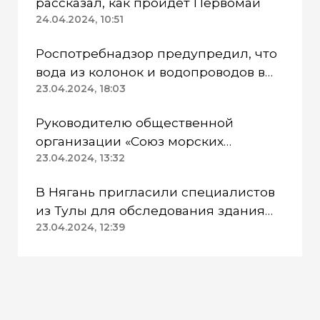
рассказал, как пройдет Первомай
24.04.2024, 10:51
Роспотребнадзор предупредил, что
вода из колонок и водопроводов в
Казанском районе непригодна для
23.04.2024, 18:03
питья
Руководителю общественной
организации «Союз морских
пехотинцев» Югры вынесли
23.04.2024, 13:32
приговор
В Нягань пригласили специалистов
из Тулы для обследования здания
ДК «Геолог»
23.04.2024, 12:39