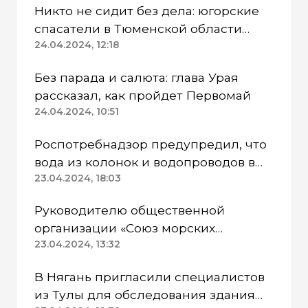
Никто не сидит без дела: югорские
спасатели в Тюменской области
работают в две смены
24.04.2024, 12:18
Без парада и салюта: глава Урая
рассказал, как пройдет Первомай
24.04.2024, 10:51
Роспотребнадзор предупредил, что
вода из колонок и водопроводов в
Казанском районе непригодна для
23.04.2024, 18:03
питья
Руководителю общественной
организации «Союз морских
пехотинцев» Югры вынесли
23.04.2024, 13:32
приговор
В Нягань пригласили специалистов
из Тулы для обследования здания