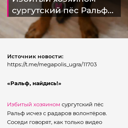
сургутский пёс Ральф
исчез с радаров
волонтёров.
Источник новости:
https://t.me/megapolis_ugra/11703
«Ральф, найдись!»
Избитый хозяином
сургутский пёс
Ральф исчез с радаров волонтёров.
Соседи говорят, как только видео