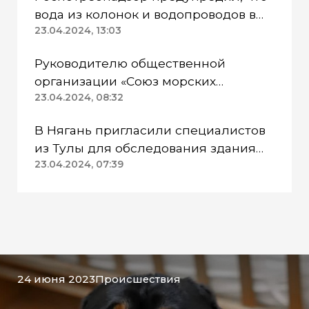
вода из колонок и водопроводов в
Казанском районе непригодна для
23.04.2024, 13:03
питья
Руководителю общественной
организации «Союз морских
пехотинцев» Югры вынесли
23.04.2024, 08:32
приговор
В Нягань пригласили специалистов
из Тулы для обследования здания
ДК «Геолог»
23.04.2024, 07:39
24 июня 2023
Происшествия