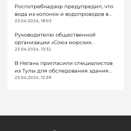
Роспотребнадзор предупредил, что
вода из колонок и водопроводов в
Казанском районе непригодна для
23.04.2024, 18:03
питья
Руководителю общественной
организации «Союз морских
пехотинцев» Югры вынесли
23.04.2024, 13:32
приговор
В Нягань пригласили специалистов
из Тулы для обследования здания
ДК «Геолог»
23.04.2024, 12:39