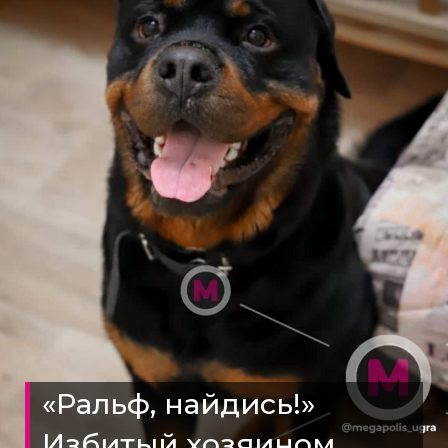
«Ральф, найдись!»
Избитый хозяином