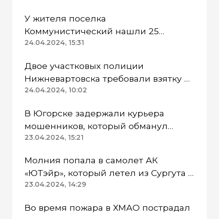
У жителя поселка
Коммунистический нашли 25
патронов без спецразрешения
24.04.2024, 15:31
Двое участковых полиции
Нижневартовска требовали взятку и
попались
24.04.2024, 10:02
В Югорске задержали курьера
мошенников, который обманул
пенсионерку
23.04.2024, 15:21
Молния попала в самолет АК
«ЮТэйр», который летел из Сургута в
Омск
23.04.2024, 14:29
Во время пожара в ХМАО пострадал