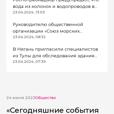
вода из колонок и водопроводов в
Казанском районе непригодна для
23.04.2024, 13:03
питья
Руководителю общественной
организации «Союз морских
пехотинцев» Югры вынесли
23.04.2024, 08:32
приговор
В Нягань пригласили специалистов
из Тулы для обследования здания
ДК «Геолог»
23.04.2024, 07:39
24 июня 2023
Общество
«Сегодняшние события