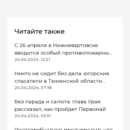
Читайте также
С 26 апреля в Нижневартовске
вводится особый противопожарный
режим
24.04.2024, 12:21
Никто не сидит без дела: югорские
спасатели в Тюменской области
работают в две смены
24.04.2024, 07:18
Без парада и салюта: глава Урая
рассказал, как пройдет Первомай
24.04.2024, 05:51
Роспотребнадзор предупредил, что