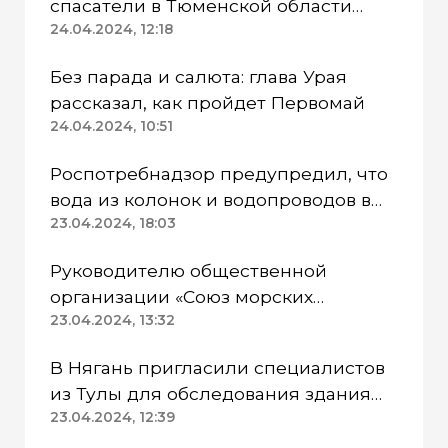
спасатели в Тюменской области
работают в две смены
24.04.2024, 12:18
Без парада и салюта: глава Урая
рассказал, как пройдет Первомай
24.04.2024, 10:51
Роспотребнадзор предупредил, что
вода из колонок и водопроводов в
Казанском районе непригодна для
23.04.2024, 18:03
питья
Руководителю общественной
организации «Союз морских
пехотинцев» Югры вынесли
23.04.2024, 13:32
приговор
В Нягань пригласили специалистов
из Тулы для обследования здания
ДК «Геолог»
23.04.2024, 12:39