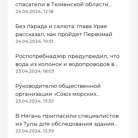
спасатели в Тюменской области
работают в две смены
24.04.2024, 12:18
Без парада и салюта: глава Урая
рассказал, как пройдет Первомай
24.04.2024, 10:51
Роспотребнадзор предупредил, что
вода из колонок и водопроводов в
Казанском районе непригодна для
23.04.2024, 18:03
питья
Руководителю общественной
организации «Союз морских
пехотинцев» Югры вынесли
23.04.2024, 13:32
приговор
В Нягань пригласили специалистов
из Тулы для обследования здания
ДК «Геолог»
23.04.2024, 12:39