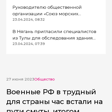
питья
Руководителю общественной
организации «Союз морских
пехотинцев» Югры вынесли
23.04.2024, 08:32
приговор
В Нягань пригласили специалистов
из Тулы для обследования здания
ДК «Геолог»
23.04.2024, 07:39
27 июня 2023
Общество
Военные РФ в трудный
для страны час встали на
пути смуты, итогом