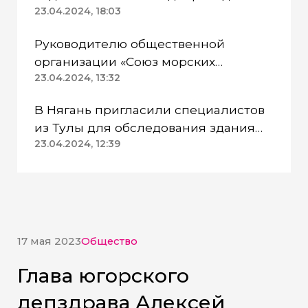
Казанском районе непригодна для
23.04.2024, 18:03
питья
Руководителю общественной
организации «Союз морских
пехотинцев» Югры вынесли
23.04.2024, 13:32
приговор
В Нягань пригласили специалистов
из Тулы для обследования здания
ДК «Геолог»
23.04.2024, 12:39
17 мая 2023
Общество
Глава югорского
депздрава Алексей