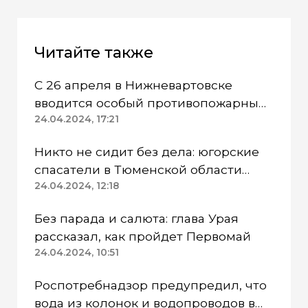
Читайте также
С 26 апреля в Нижневартовске
вводится особый противопожарный
режим
24.04.2024, 17:21
Никто не сидит без дела: югорские
спасатели в Тюменской области
работают в две смены
24.04.2024, 12:18
Без парада и салюта: глава Урая
рассказал, как пройдет Первомай
24.04.2024, 10:51
Роспотребнадзор предупредил, что
вода из колонок и водопроводов в