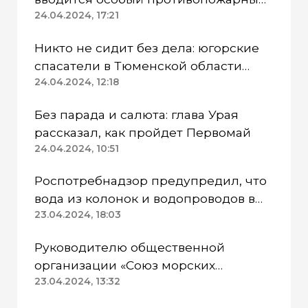
режим
24.04.2024, 17:21
Никто не сидит без дела: югорские
спасатели в Тюменской области
работают в две смены
24.04.2024, 12:18
Без парада и салюта: глава Урая
рассказал, как пройдет Первомай
24.04.2024, 10:51
Роспотребнадзор предупредил, что
вода из колонок и водопроводов в
Казанском районе непригодна для
23.04.2024, 18:03
питья
Руководителю общественной
организации «Союз морских
пехотинцев» Югры вынесли
23.04.2024, 13:32
приговор