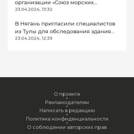
организации «Союз морских
пехотинцев» Югры вынесли
23.04.2024, 13:32
приговор
В Нягань пригласили специалистов
из Тулы для обследования здания
ДК «Геолог»
23.04.2024, 12:39
О проекте
Рекламодателям
Написать в редакцию
Политика конфиденциальности
О соблюдении авторских прав