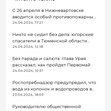
С 26 апреля в Нижневартовске
вводится особый противопожарный
режим
24.04.2024, 17:21
Никто не сидит без дела: югорские
спасатели в Тюменской области
работают в две смены
24.04.2024, 12:18
Без парада и салюта: глава Урая
рассказал, как пройдет Первомай
24.04.2024, 10:51
Роспотребнадзор предупредил, что
вода из колонок и водопроводов в
Казанском районе непригодна для
23.04.2024, 18:03
питья
Руководителю общественной