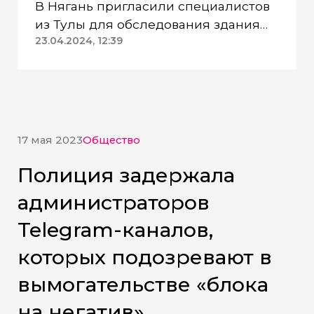
В Нягань пригласили специалистов
из Тулы для обследования здания
ДК «Геолог»
23.04.2024, 12:39
17 мая 2023
Общество
Полиция задержала
администраторов
Telegram-каналов,
которых подозревают в
вымогательстве «блока
на негатив»