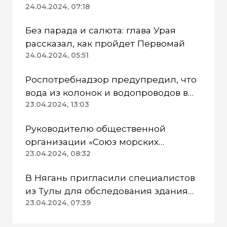
работают в две смены
24.04.2024, 07:18
Без парада и салюта: глава Урая
рассказал, как пройдет Первомай
24.04.2024, 05:51
Роспотребнадзор предупредил, что
вода из колонок и водопроводов в
Казанском районе непригодна для
23.04.2024, 13:03
питья
Руководителю общественной
организации «Союз морских
пехотинцев» Югры вынесли
23.04.2024, 08:32
приговор
В Нягань пригласили специалистов
из Тулы для обследования здания
ДК «Геолог»
23.04.2024, 07:39