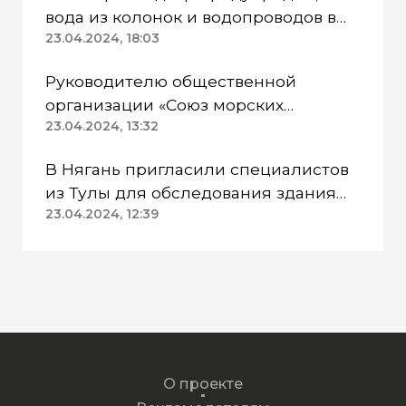
вода из колонок и водопроводов в
Казанском районе непригодна для
23.04.2024, 18:03
питья
Руководителю общественной
организации «Союз морских
пехотинцев» Югры вынесли
23.04.2024, 13:32
приговор
В Нягань пригласили специалистов
из Тулы для обследования здания
ДК «Геолог»
23.04.2024, 12:39
О проекте