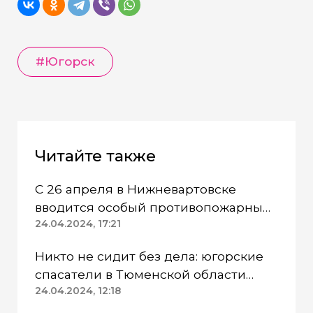
#Югорск
Читайте также
С 26 апреля в Нижневартовске
вводится особый противопожарный
режим
24.04.2024, 17:21
Никто не сидит без дела: югорские
спасатели в Тюменской области
работают в две смены
24.04.2024, 12:18