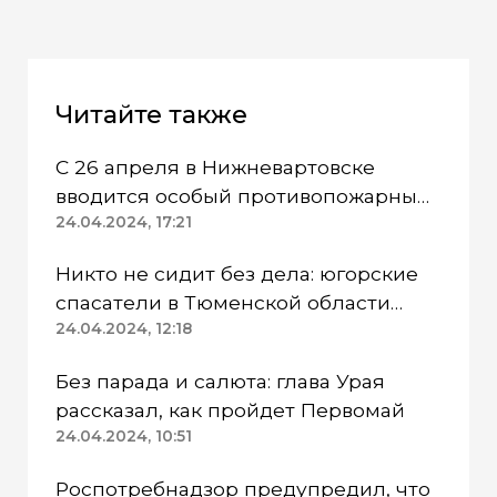
Читайте также
С 26 апреля в Нижневартовске
вводится особый противопожарный
режим
24.04.2024, 17:21
Никто не сидит без дела: югорские
спасатели в Тюменской области
работают в две смены
24.04.2024, 12:18
Без парада и салюта: глава Урая
рассказал, как пройдет Первомай
24.04.2024, 10:51
Роспотребнадзор предупредил, что