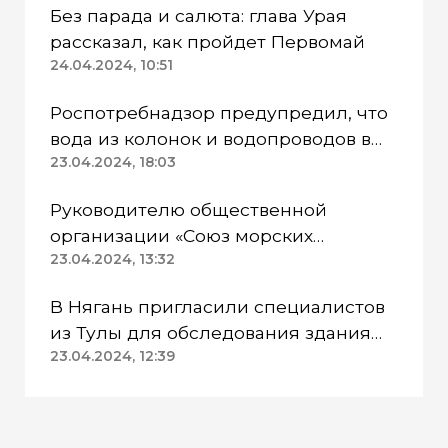
Без парада и салюта: глава Урая
рассказал, как пройдет Первомай
24.04.2024, 10:51
Роспотребнадзор предупредил, что
вода из колонок и водопроводов в
Казанском районе непригодна для
23.04.2024, 18:03
питья
Руководителю общественной
организации «Союз морских
пехотинцев» Югры вынесли
23.04.2024, 13:32
приговор
В Нягань пригласили специалистов
из Тулы для обследования здания
ДК «Геолог»
23.04.2024, 12:39