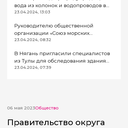
вода из колонок и водопроводов в
Казанском районе непригодна для
23.04.2024, 13:03
питья
Руководителю общественной
организации «Союз морских
пехотинцев» Югры вынесли
23.04.2024, 08:32
приговор
В Нягань пригласили специалистов
из Тулы для обследования здания
ДК «Геолог»
23.04.2024, 07:39
06 мая 2023
Общество
Правительство округа