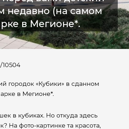
м недавно (на самом
рке в Мегионе*.
a/10504
ий городок «Кубики» в сданном
Парке в Мегионе*.
ек в кубиках. Но откуда здесь
? На фото-картинке та красота,