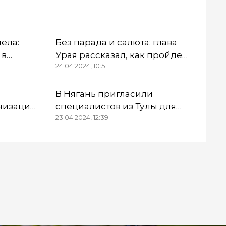
дела:
Без парада и салюта: глава
 в
Урая рассказал, как пройдет
24.04.2024, 10:51
Первомай
ны
В Нягань пригласили
низации
специалистов из Тулы для
23.04.2024, 12:39
тинцев»
обследования здания ДК
овор
«Геолог»