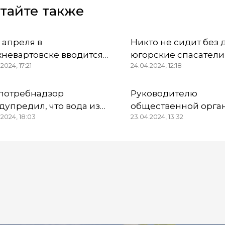
тайте также
6 апреля в
Никто не сидит без 
невартовске вводится
югорские спасатели
2024, 17:21
24.04.2024, 12:18
бый противопожарный
Тюменской области
жим
работают в две сме
потребнадзор
Руководителю
дупредил, что вода из
общественной орга
.2024, 18:03
23.04.2024, 13:32
онок и водопроводов в
«Союз морских пехо
анском районе
Югры вынесли приг
ригодна для питья