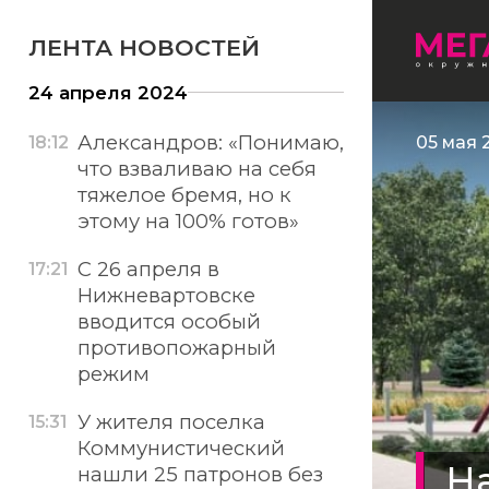
ЛЕНТА НОВОСТЕЙ
24 апреля 2024
Александров: «Понимаю,
18:12
05 мая 
что взваливаю на себя
тяжелое бремя, но к
этому на 100% готов»
С 26 апреля в
17:21
Нижневартовске
вводится особый
противопожарный
режим
У жителя поселка
15:31
Коммунистический
На
нашли 25 патронов без