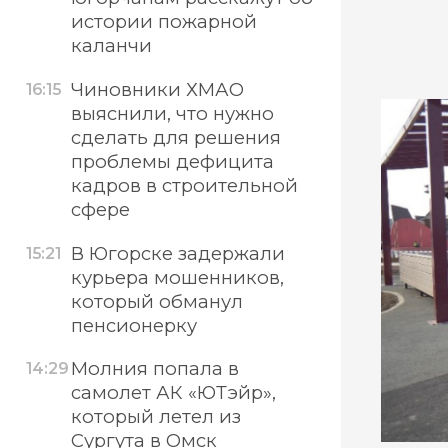
истории пожарной
каланчи
Чиновники ХМАО
16:15
выяснили, что нужно
сделать для решения
проблемы дефицита
кадров в строительной
сфере
В Югорске задержали
15:21
курьера мошенников,
который обманул
пенсионерку
Молния попала в
14:29
самолет АК «ЮТэйр»,
который летел из
Сургута в Омск