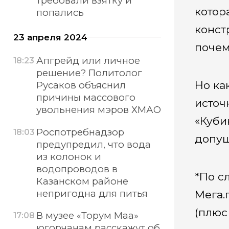
требовали взятку и
котор
попались
конст
23 апреля 2024
почем
Апгрейд или личное
18:23
решение? Политолог
Но ка
Русаков объяснил
причины массового
источ
увольнения мэров ХМАО
«Куби
Роспотребнадзор
18:03
допущ
предупредил, что вода
из колонок и
водопроводов в
*По с
Казанском районе
непригодна для питья
Мега.
(плюс
В музее «Торум Маа»
17:08
югорчанам расскажут об