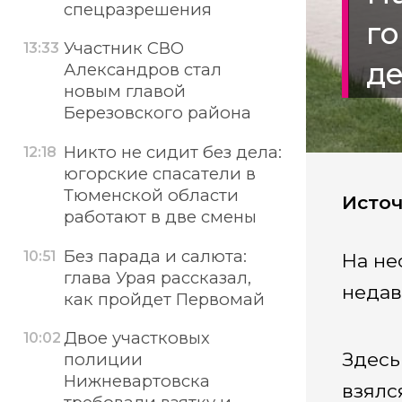
спецразрешения
го
Участник СВО
13:33
де
Александров стал
новым главой
Березовского района
Никто не сидит без дела:
12:18
югорские спасатели в
Тюменской области
Источ
работают в две смены
Без парада и салюта:
10:51
На не
глава Урая рассказал,
недав
как пройдет Первомай
Двое участковых
10:02
Здесь
полиции
Нижневартовска
взялс