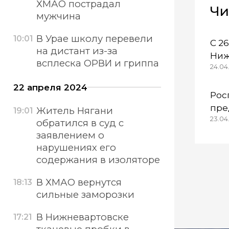
ХМАО пострадал
Чи
мужчина
В Урае школу перевели
10:01
С 2
на дистант из-за
Ниж
всплеска ОРВИ и гриппа
24.04.
осо
ре
22 апреля 2024
Рос
пре
Житель Нягани
19:01
23.04
кол
обратился в суд с
Каз
заявлением о
неп
нарушениях его
содержания в изоляторе
В ХМАО вернутся
18:13
сильные заморозки
В Нижневартовске
17:21