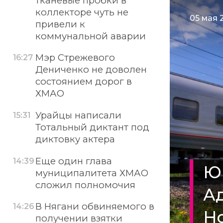
тканевые пробки в
коллекторе чуть не
05 мая 
привели к
коммунальной аварии
Мэр Стрежевого
16:27
Дениченко не доволен
состоянием дорог в
ХМАО
Урайцы написали
15:31
Тотальный диктант под
диктовку актера
Еще один глава
14:39
Юг
муниципалитета ХМАО
сложил полномочия
Ад
В Нягани обвиняемого в
14:26
Н
получении взятки