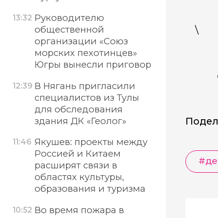
Руководителю
13:32
\
общественной
организации «Союз
морских пехотинцев»
Югры вынесли приговор
В Нягань пригласили
12:39
специалистов из Тулы
для обследования
здания ДК «Геолог»
Подел
Якушев: проекты между
11:46
Россией и Китаем
#де
расширят связи в
областях культуры,
образования и туризма
Во время пожара в
10:52