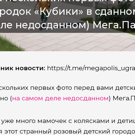
родок «Кубики» в сданно
ле недосданном) Мега.Па
ник новости:
https://t.me/megapolis_ugr
скольких первых фото перед вами детск
но (
на самом деле недосданном
) Мега.
 уже много мамочек с колясками и детиш
я этот странный розовый детский городок