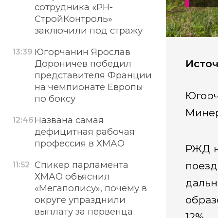
сотрудника «РН-
СтройКонтроль»
заключили под стражу
Югорчанин Ярослав
13:39
Источ
Дороничев победил
представителя Франции
на чемпионате Европы
Югорч
по боксу
Минер
Названа самая
12:46
дефицитная рабочая
профессия в ХМАО
РЖД н
Спикер парламента
поезд
11:52
ХМАО объяснил
дальн
«Мегаполису», почему в
образ
округе упразднили
выплату за первенца
12%.