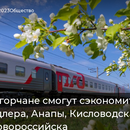
2023
Общество
орчане смогут сэкономит
лера, Анапы, Кисловодск
овороссийска