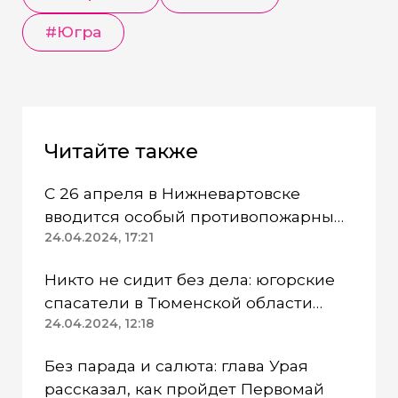
#Югра
Читайте также
С 26 апреля в Нижневартовске
вводится особый противопожарный
режим
24.04.2024, 17:21
Никто не сидит без дела: югорские
спасатели в Тюменской области
работают в две смены
24.04.2024, 12:18
Без парада и салюта: глава Урая
рассказал, как пройдет Первомай