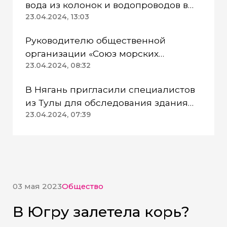
вода из колонок и водопроводов в
Казанском районе непригодна для
23.04.2024, 13:03
питья
Руководителю общественной
организации «Союз морских
пехотинцев» Югры вынесли
23.04.2024, 08:32
приговор
В Нягань пригласили специалистов
из Тулы для обследования здания
ДК «Геолог»
23.04.2024, 07:39
03 мая 2023
Общество
В Югру залетела корь?