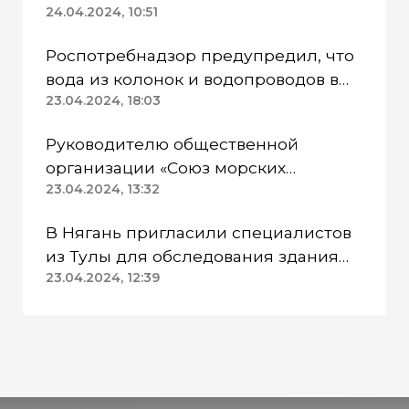
24.04.2024, 10:51
Роспотребнадзор предупредил, что
вода из колонок и водопроводов в
Казанском районе непригодна для
23.04.2024, 18:03
питья
Руководителю общественной
организации «Союз морских
пехотинцев» Югры вынесли
23.04.2024, 13:32
приговор
В Нягань пригласили специалистов
из Тулы для обследования здания
ДК «Геолог»
23.04.2024, 12:39