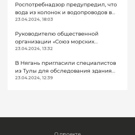
Роспотребнадзор предупредил, что
вода из колонок и водопроводов в
Казанском районе непригодна для
23.04.2024, 18:03
питья
Руководителю общественной
организации «Союз морских
пехотинцев» Югры вынесли
23.04.2024, 13:32
приговор
В Нягань пригласили специалистов
из Тулы для обследования здания
ДК «Геолог»
23.04.2024, 12:39
О проекте