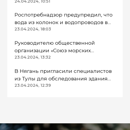
24.04.2024, 10:51
Роспотребнадзор предупредил, что
вода из колонок и водопроводов в
Казанском районе непригодна для
23.04.2024, 18:03
питья
Руководителю общественной
организации «Союз морских
пехотинцев» Югры вынесли
23.04.2024, 13:32
приговор
В Нягань пригласили специалистов
из Тулы для обследования здания
ДК «Геолог»
23.04.2024, 12:39