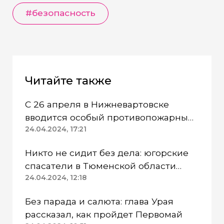
#безопасность
Читайте также
С 26 апреля в Нижневартовске
вводится особый противопожарный
режим
24.04.2024, 17:21
Никто не сидит без дела: югорские
спасатели в Тюменской области
работают в две смены
24.04.2024, 12:18
Без парада и салюта: глава Урая
рассказал, как пройдет Первомай