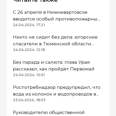
С 26 апреля в Нижневартовске
вводится особый противопожарный
режим
24.04.2024, 17:21
Никто не сидит без дела: югорские
спасатели в Тюменской области
работают в две смены
24.04.2024, 12:18
Без парада и салюта: глава Урая
рассказал, как пройдет Первомай
24.04.2024, 10:51
Роспотребнадзор предупредил, что
вода из колонок и водопроводов в
Казанском районе непригодна для
23.04.2024, 18:03
питья
Руководителю общественной