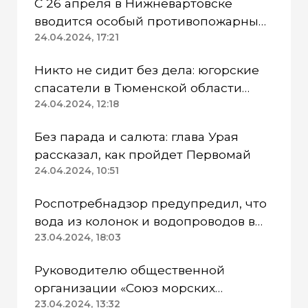
С 26 апреля в Нижневартовске
вводится особый противопожарный
режим
24.04.2024, 17:21
Никто не сидит без дела: югорские
спасатели в Тюменской области
работают в две смены
24.04.2024, 12:18
Без парада и салюта: глава Урая
рассказал, как пройдет Первомай
24.04.2024, 10:51
Роспотребнадзор предупредил, что
вода из колонок и водопроводов в
Казанском районе непригодна для
23.04.2024, 18:03
питья
Руководителю общественной
организации «Союз морских
пехотинцев» Югры вынесли
23.04.2024, 13:32