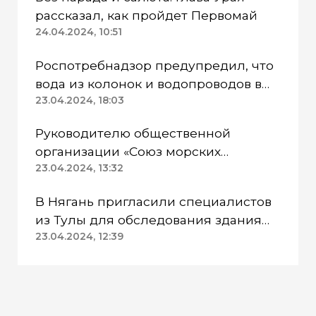
рассказал, как пройдет Первомай
24.04.2024, 10:51
Роспотребнадзор предупредил, что
вода из колонок и водопроводов в
Казанском районе непригодна для
23.04.2024, 18:03
питья
Руководителю общественной
организации «Союз морских
пехотинцев» Югры вынесли
23.04.2024, 13:32
приговор
В Нягань пригласили специалистов
из Тулы для обследования здания
ДК «Геолог»
23.04.2024, 12:39