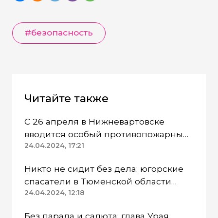
#безопасность
Читайте также
С 26 апреля в Нижневартовске
вводится особый противопожарный
режим
24.04.2024, 17:21
Никто не сидит без дела: югорские
спасатели в Тюменской области
работают в две смены
24.04.2024, 12:18
Без парада и салюта: глава Урая