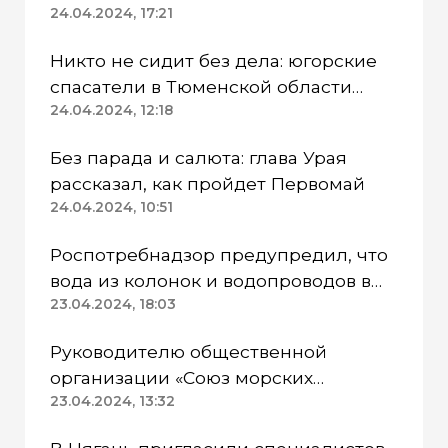
режим
24.04.2024, 17:21
Никто не сидит без дела: югорские
спасатели в Тюменской области
работают в две смены
24.04.2024, 12:18
Без парада и салюта: глава Урая
рассказал, как пройдет Первомай
24.04.2024, 10:51
Роспотребнадзор предупредил, что
вода из колонок и водопроводов в
Казанском районе непригодна для
23.04.2024, 18:03
питья
Руководителю общественной
организации «Союз морских
пехотинцев» Югры вынесли
23.04.2024, 13:32
приговор