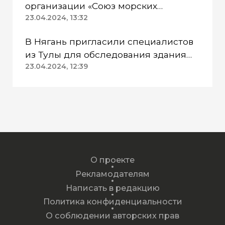
организации «Союз морских
пехотинцев» Югры вынесли
23.04.2024, 13:32
приговор
В Нягань пригласили специалистов
из Тулы для обследования здания
ДК «Геолог»
23.04.2024, 12:39
О проекте
Рекламодателям
Написать в редакцию
Политика конфиденциальности
О соблюдении авторских прав