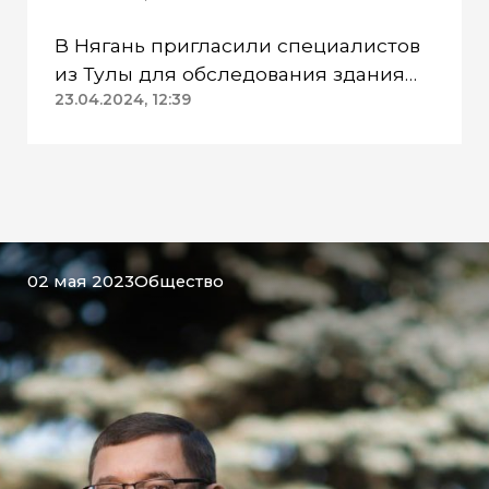
приговор
В Нягань пригласили специалистов
из Тулы для обследования здания
ДК «Геолог»
23.04.2024, 12:39
02 мая 2023
Общество