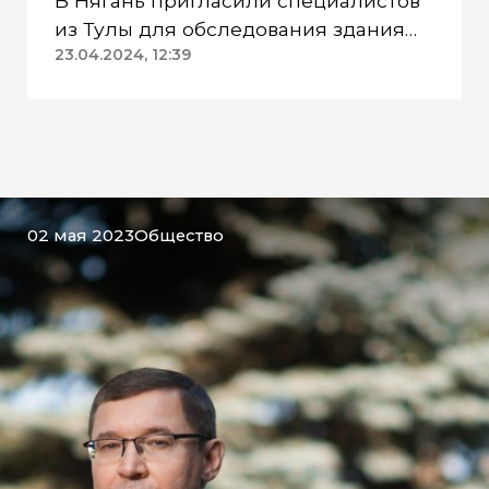
В Нягань пригласили специалистов
из Тулы для обследования здания
ДК «Геолог»
23.04.2024, 12:39
02 мая 2023
Общество