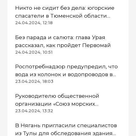
Никто не сидит без дела: югорские
спасатели в Тюменской области
работают в две смены
24.04.2024, 12:18
Без парада и салюта: глава Урая
рассказал, как пройдет Первомай
24.04.2024, 10:51
Роспотребнадзор предупредил, что
вода из колонок и водопроводов в
Казанском районе непригодна для
23.04.2024, 18:03
питья
Руководителю общественной
организации «Союз морских
пехотинцев» Югры вынесли
23.04.2024, 13:32
приговор
В Нягань пригласили специалистов
из Тулы для обследования здания