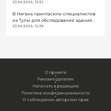
пехотинцев» Югры вынесли
23.04.2024, 13:32
приговор
В Нягань пригласили специалистов
из Тулы для обследования здания
ДК «Геолог»
23.04.2024, 12:39
О проекте
Рекламодателям
Написать в редакцию
Политика конфиденциальности
О соблюдении авторских прав