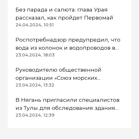
Без парада и салюта: глава Урая
рассказал, как пройдет Первомай
24.04.2024, 10:51
Роспотребнадзор предупредил, что
вода из колонок и водопроводов в
Казанском районе непригодна для
23.04.2024, 18:03
питья
Руководителю общественной
организации «Союз морских
пехотинцев» Югры вынесли
23.04.2024, 13:32
приговор
В Нягань пригласили специалистов
из Тулы для обследования здания
ДК «Геолог»
23.04.2024, 12:39