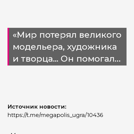
«Мир потерял великого
модельера, художника
и творца... Он помогал
многим, особенно
молодым и
начинающим
дизайнерам.»
Источник новости:
https://t.me/megapolis_ugra/10436