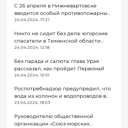
С 26 апреля в Нижневартовске
вводится особый противопожарный
режим
24.04.2024, 17:21
Никто не сидит без дела: югорские
спасатели в Тюменской области
работают в две смены
24.04.2024, 12:18
Без парада и салюта: глава Урая
рассказал, как пройдет Первомай
24.04.2024, 10:51
Роспотребнадзор предупредил, что
вода из колонок и водопроводов в
Казанском районе непригодна для
23.04.2024, 18:03
питья
Руководителю общественной
организации «Союз морских