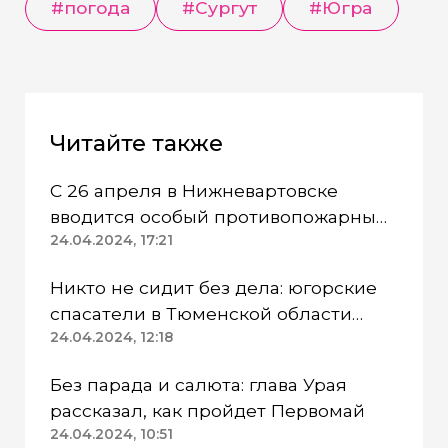
#погода
#Сургут
#Югра
Читайте также
С 26 апреля в Нижневартовске
вводится особый противопожарный
режим
24.04.2024, 17:21
Никто не сидит без дела: югорские
спасатели в Тюменской области
работают в две смены
24.04.2024, 12:18
Без парада и салюта: глава Урая
рассказал, как пройдет Первомай
24.04.2024, 10:51