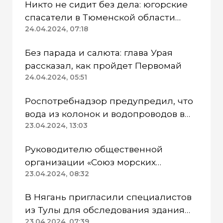
Никто не сидит без дела: югорские
спасатели в Тюменской области
работают в две смены
24.04.2024, 07:18
Без парада и салюта: глава Урая
рассказал, как пройдет Первомай
24.04.2024, 05:51
Роспотребнадзор предупредил, что
вода из колонок и водопроводов в
Казанском районе непригодна для
23.04.2024, 13:03
питья
Руководителю общественной
организации «Союз морских
пехотинцев» Югры вынесли
23.04.2024, 08:32
приговор
В Нягань пригласили специалистов
из Тулы для обследования здания
ДК «Геолог»
23.04.2024, 07:39