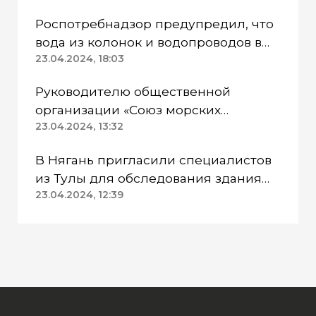
Роспотребнадзор предупредил, что
вода из колонок и водопроводов в
Казанском районе непригодна для
23.04.2024, 18:03
питья
Руководителю общественной
организации «Союз морских
пехотинцев» Югры вынесли
23.04.2024, 13:32
приговор
В Нягань пригласили специалистов
из Тулы для обследования здания
ДК «Геолог»
23.04.2024, 12:39