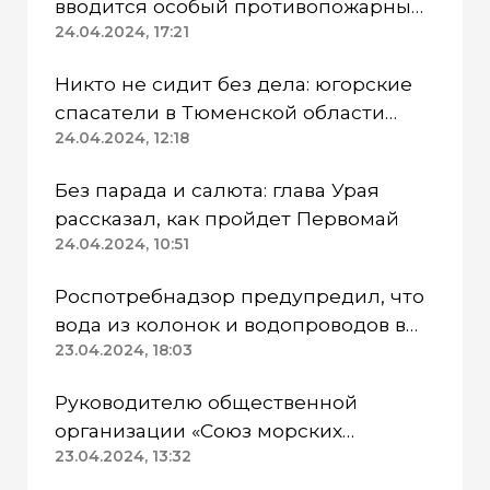
вводится особый противопожарный
режим
24.04.2024, 17:21
Никто не сидит без дела: югорские
спасатели в Тюменской области
работают в две смены
24.04.2024, 12:18
Без парада и салюта: глава Урая
рассказал, как пройдет Первомай
24.04.2024, 10:51
Роспотребнадзор предупредил, что
вода из колонок и водопроводов в
Казанском районе непригодна для
23.04.2024, 18:03
питья
Руководителю общественной
организации «Союз морских
пехотинцев» Югры вынесли
23.04.2024, 13:32
приговор