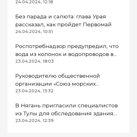
работают в две смены
24.04.2024, 12:18
Без парада и салюта: глава Урая
рассказал, как пройдет Первомай
24.04.2024, 10:51
Роспотребнадзор предупредил, что
вода из колонок и водопроводов в
Казанском районе непригодна для
23.04.2024, 18:03
питья
Руководителю общественной
организации «Союз морских
пехотинцев» Югры вынесли
23.04.2024, 13:32
приговор
В Нягань пригласили специалистов
из Тулы для обследования здания
ДК «Геолог»
23.04.2024, 12:39