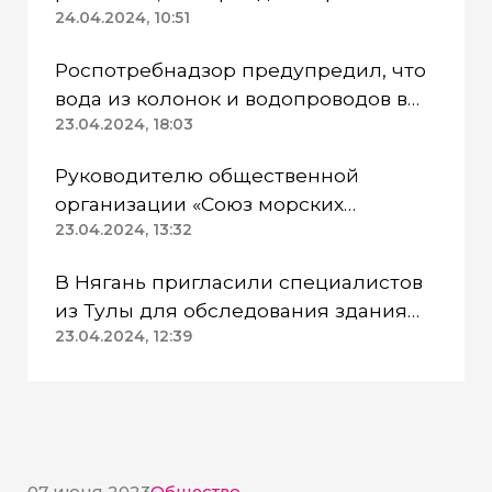
24.04.2024, 10:51
Роспотребнадзор предупредил, что
вода из колонок и водопроводов в
Казанском районе непригодна для
23.04.2024, 18:03
питья
Руководителю общественной
организации «Союз морских
пехотинцев» Югры вынесли
23.04.2024, 13:32
приговор
В Нягань пригласили специалистов
из Тулы для обследования здания
ДК «Геолог»
23.04.2024, 12:39