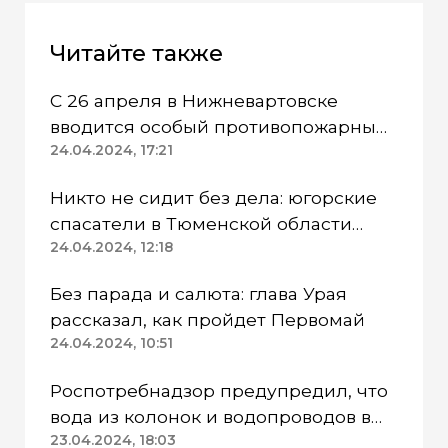
Читайте также
С 26 апреля в Нижневартовске
вводится особый противопожарный
режим
24.04.2024, 17:21
Никто не сидит без дела: югорские
спасатели в Тюменской области
работают в две смены
24.04.2024, 12:18
Без парада и салюта: глава Урая
рассказал, как пройдет Первомай
24.04.2024, 10:51
Роспотребнадзор предупредил, что
вода из колонок и водопроводов в
Казанском районе непригодна для
23.04.2024, 18:03