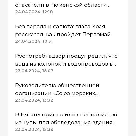
спасатели в Тюменской области
работают в две смены
24.04.2024, 12:18
Без парада и салюта: глава Урая
рассказал, как пройдет Первомай
24.04.2024, 10:51
Роспотребнадзор предупредил, что
вода из колонок и водопроводов в
Казанском районе непригодна для
23.04.2024, 18:03
питья
Руководителю общественной
организации «Союз морских
пехотинцев» Югры вынесли
23.04.2024, 13:32
приговор
В Нягань пригласили специалистов
из Тулы для обследования здания
ДК «Геолог»
23.04.2024, 12:39