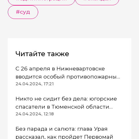
#суд
Читайте также
С 26 апреля в Нижневартовске
вводится особый противопожарный
режим
24.04.2024, 17:21
Никто не сидит без дела: югорские
спасатели в Тюменской области
работают в две смены
24.04.2024, 12:18
Без парада и салюта: глава Урая
рассказал, как пройдет Первомай