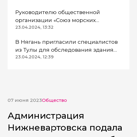
питья
Руководителю общественной
организации «Союз морских
пехотинцев» Югры вынесли
23.04.2024, 13:32
приговор
В Нягань пригласили специалистов
из Тулы для обследования здания
ДК «Геолог»
23.04.2024, 12:39
07 июня 2023
Общество
Администрация
Нижневартовска подала