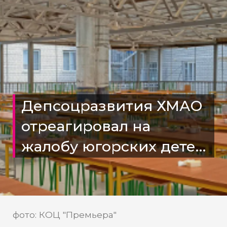
Депсоцразвития ХМАО
отреагировал на
жалобу югорских детей
о невыносимом
пребывании в лагере
Анапы
фото: КОЦ "Премьера"