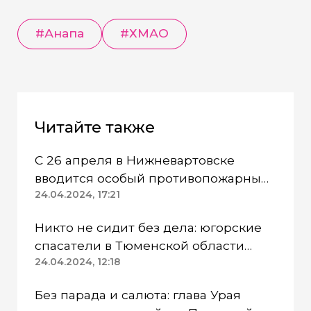
#Анапа
#ХМАО
Читайте также
С 26 апреля в Нижневартовске
вводится особый противопожарный
режим
24.04.2024, 17:21
Никто не сидит без дела: югорские
спасатели в Тюменской области
работают в две смены
24.04.2024, 12:18
Без парада и салюта: глава Урая