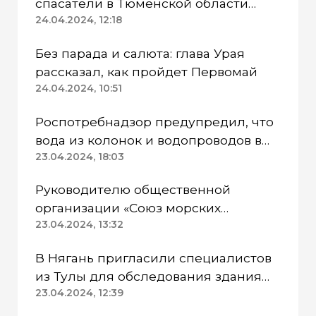
спасатели в Тюменской области
работают в две смены
24.04.2024, 12:18
Без парада и салюта: глава Урая
рассказал, как пройдет Первомай
24.04.2024, 10:51
Роспотребнадзор предупредил, что
вода из колонок и водопроводов в
Казанском районе непригодна для
23.04.2024, 18:03
питья
Руководителю общественной
организации «Союз морских
пехотинцев» Югры вынесли
23.04.2024, 13:32
приговор
В Нягань пригласили специалистов
из Тулы для обследования здания
ДК «Геолог»
23.04.2024, 12:39