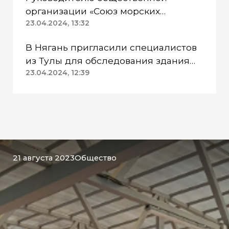
организации «Союз морских
пехотинцев» Югры вынесли
23.04.2024, 13:32
приговор
В Нягань пригласили специалистов
из Тулы для обследования здания
ДК «Геолог»
23.04.2024, 12:39
21 августа 2023
Общество