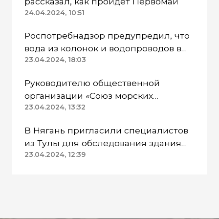
рассказал, как пройдет Первомай
24.04.2024, 10:51
Роспотребнадзор предупредил, что
вода из колонок и водопроводов в
Казанском районе непригодна для
23.04.2024, 18:03
питья
Руководителю общественной
организации «Союз морских
пехотинцев» Югры вынесли
23.04.2024, 13:32
приговор
В Нягань пригласили специалистов
из Тулы для обследования здания
ДК «Геолог»
23.04.2024, 12:39