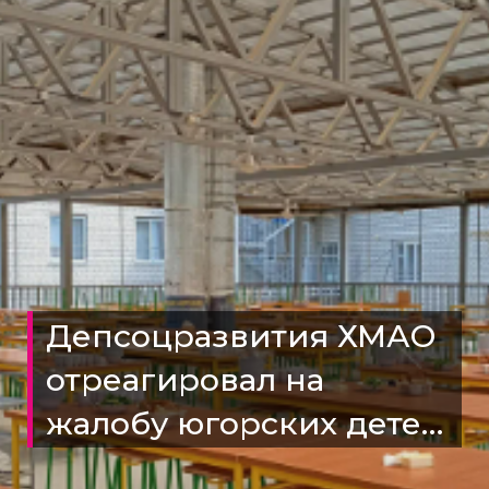
Депсоцразвития ХМАО
отреагировал на
жалобу югорских детей
о невыносимом