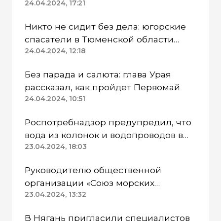
режим
24.04.2024, 17:21
Никто не сидит без дела: югорские
спасатели в Тюменской области
работают в две смены
24.04.2024, 12:18
Без парада и салюта: глава Урая
рассказал, как пройдет Первомай
24.04.2024, 10:51
Роспотребнадзор предупредил, что
вода из колонок и водопроводов в
Казанском районе непригодна для
23.04.2024, 18:03
питья
Руководителю общественной
организации «Союз морских
пехотинцев» Югры вынесли
23.04.2024, 13:32
приговор
В Нягань пригласили специалистов