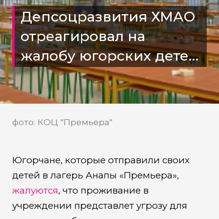
Депсоцразвития ХМАО
отреагировал на
жалобу югорских детей
о невыносимом
пребывании в лагере
Анапы
фото: КОЦ "Премьера"
Югорчане, которые отправили своих
детей в лагерь Анапы «Премьера»,
жалуются
, что проживание в
учреждении представлет угрозу для