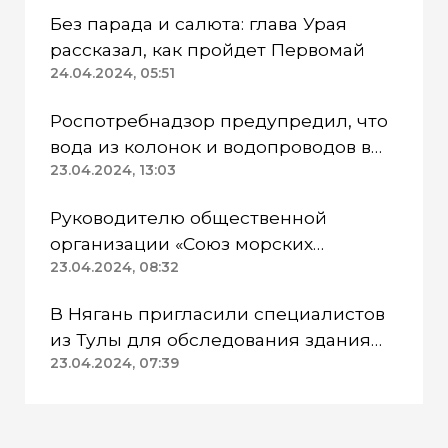
Без парада и салюта: глава Урая
рассказал, как пройдет Первомай
24.04.2024, 05:51
Роспотребнадзор предупредил, что
вода из колонок и водопроводов в
Казанском районе непригодна для
23.04.2024, 13:03
питья
Руководителю общественной
организации «Союз морских
пехотинцев» Югры вынесли
23.04.2024, 08:32
приговор
В Нягань пригласили специалистов
из Тулы для обследования здания
ДК «Геолог»
23.04.2024, 07:39