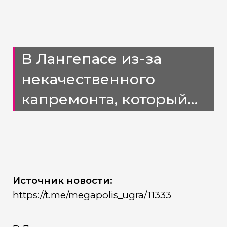
В Лангепасе из-за
некачественного
капремонта, который
сделали четыре года
назад, у жителей текла
из горячего крана
тёпленькая вода
Источник новости:
https://t.me/megapolis_ugra/11333