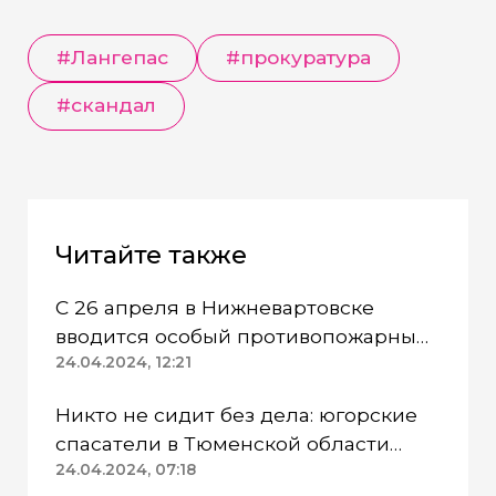
#Лангепас
#прокуратура
#скандал
Читайте также
С 26 апреля в Нижневартовске
вводится особый противопожарный
режим
24.04.2024, 12:21
Никто не сидит без дела: югорские
спасатели в Тюменской области
работают в две смены
24.04.2024, 07:18