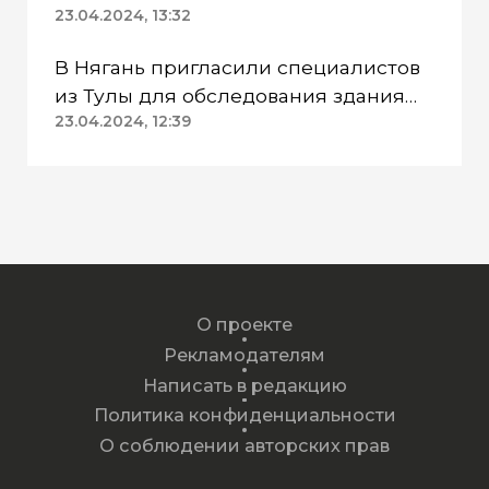
пехотинцев» Югры вынесли
23.04.2024, 13:32
приговор
В Нягань пригласили специалистов
из Тулы для обследования здания
ДК «Геолог»
23.04.2024, 12:39
О проекте
Рекламодателям
Написать в редакцию
Политика конфиденциальности
О соблюдении авторских прав