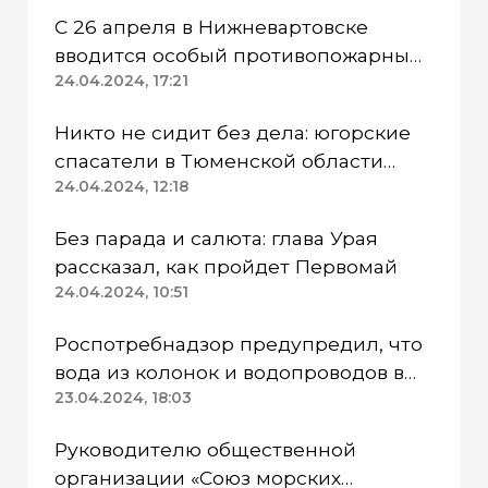
С 26 апреля в Нижневартовске
вводится особый противопожарный
режим
24.04.2024, 17:21
Никто не сидит без дела: югорские
спасатели в Тюменской области
работают в две смены
24.04.2024, 12:18
Без парада и салюта: глава Урая
рассказал, как пройдет Первомай
24.04.2024, 10:51
Роспотребнадзор предупредил, что
вода из колонок и водопроводов в
Казанском районе непригодна для
23.04.2024, 18:03
питья
Руководителю общественной
организации «Союз морских