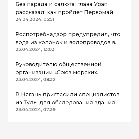
Без парада и салюта: глава Урая
рассказал, как пройдет Первомай
24.04.2024, 05:51
Роспотребнадзор предупредил, что
вода из колонок и водопроводов в
Казанском районе непригодна для
23.04.2024, 13:03
питья
Руководителю общественной
организации «Союз морских
пехотинцев» Югры вынесли
23.04.2024, 08:32
приговор
В Нягань пригласили специалистов
из Тулы для обследования здания
ДК «Геолог»
23.04.2024, 07:39