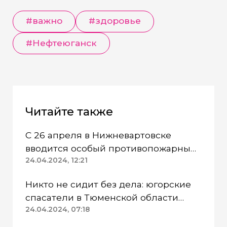
#важно
#здоровье
#Нефтеюганск
Читайте также
С 26 апреля в Нижневартовске
вводится особый противопожарный
режим
24.04.2024, 12:21
Никто не сидит без дела: югорские
спасатели в Тюменской области
работают в две смены
24.04.2024, 07:18