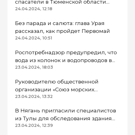
спасатели в Тюменской области
работают в две смены
24.04.2024, 12:18
Без парада и салюта: глава Урая
рассказал, как пройдет Первомай
24.04.2024, 10:51
Роспотребнадзор предупредил, что
вода из колонок и водопроводов в
Казанском районе непригодна для
23.04.2024, 18:03
питья
Руководителю общественной
организации «Союз морских
пехотинцев» Югры вынесли
23.04.2024, 13:32
приговор
В Нягань пригласили специалистов
из Тулы для обследования здания
ДК «Геолог»
23.04.2024, 12:39