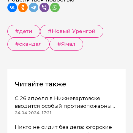
#дети
#Новый Уренгой
#скандал
#Ямал
Читайте также
С 26 апреля в Нижневартовске
вводится особый противопожарный
режим
24.04.2024, 17:21
Никто не сидит без дела: югорские