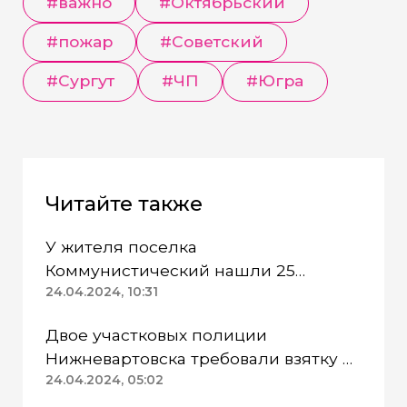
#важно
#Октябрьский
#пожар
#Советский
#Сургут
#ЧП
#Югра
Читайте также
У жителя поселка
Коммунистический нашли 25
патронов без спецразрешения
24.04.2024, 10:31
Двое участковых полиции
Нижневартовска требовали взятку и
попались
24.04.2024, 05:02