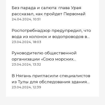
Без парада и салюта: глава Урая
рассказал, как пройдет Первомай
24.04.2024, 10:51
Роспотребнадзор предупредил, что
вода из колонок и водопроводов в
Казанском районе непригодна для
23.04.2024, 18:03
питья
Руководителю общественной
организации «Союз морских
пехотинцев» Югры вынесли
23.04.2024, 13:32
приговор
В Нягань пригласили специалистов
из Тулы для обследования здания
ДК «Геолог»
23.04.2024, 12:39