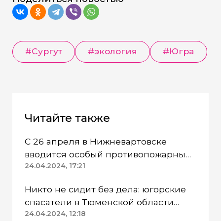
#Сургут
#экология
#Югра
Читайте также
С 26 апреля в Нижневартовске
вводится особый противопожарный
режим
24.04.2024, 17:21
Никто не сидит без дела: югорские
спасатели в Тюменской области
работают в две смены
24.04.2024, 12:18