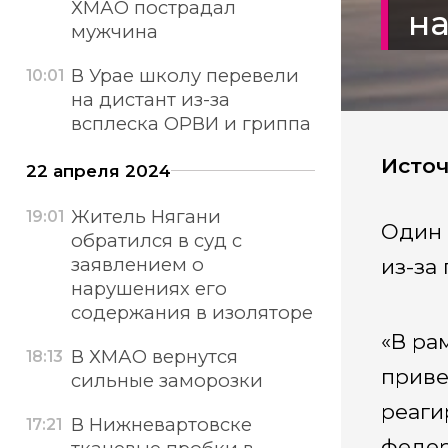
ХМАО пострадал
на
мужчина
В Урае школу перевели
10:01
на дистант из-за
всплеска ОРВИ и гриппа
Источ
22 апреля 2024
Житель Нягани
19:01
Один 
обратился в суд с
заявлением о
из-за
нарушениях его
содержания в изоляторе
«В ра
В ХМАО вернутся
18:13
приве
сильные заморозки
реаги
В Нижневартовске
17:21
федер