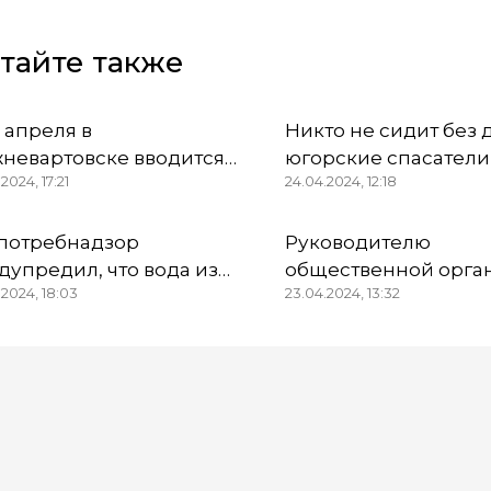
тайте также
6 апреля в
Никто не сидит без 
невартовске вводится
югорские спасатели
2024, 17:21
24.04.2024, 12:18
бый противопожарный
Тюменской области
жим
работают в две сме
потребнадзор
Руководителю
дупредил, что вода из
общественной орга
.2024, 18:03
23.04.2024, 13:32
онок и водопроводов в
«Союз морских пехо
анском районе
Югры вынесли приг
ригодна для питья