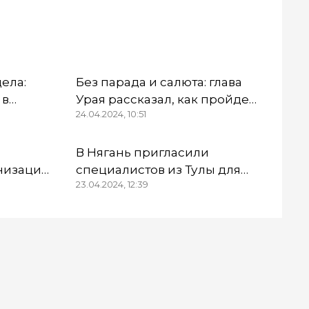
дела:
Без парада и салюта: глава
 в
Урая рассказал, как пройдет
24.04.2024, 10:51
Первомай
ны
В Нягань пригласили
низации
специалистов из Тулы для
23.04.2024, 12:39
тинцев»
обследования здания ДК
овор
«Геолог»