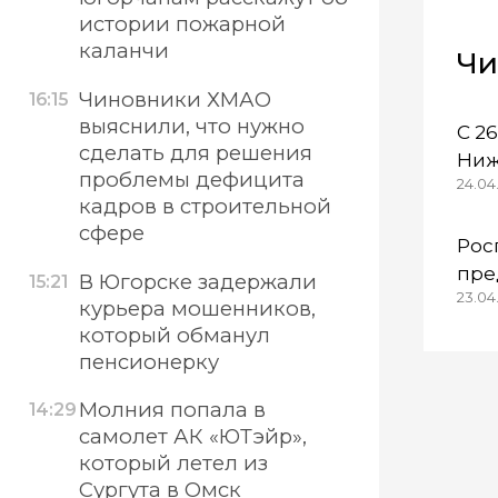
истории пожарной
каланчи
Чи
Чиновники ХМАО
16:15
выяснили, что нужно
С 2
сделать для решения
Ниж
проблемы дефицита
24.04.
осо
кадров в строительной
ре
сфере
Рос
пре
В Югорске задержали
15:21
23.04
кол
курьера мошенников,
Каз
который обманул
неп
пенсионерку
Молния попала в
14:29
самолет АК «ЮТэйр»,
который летел из
Сургута в Омск