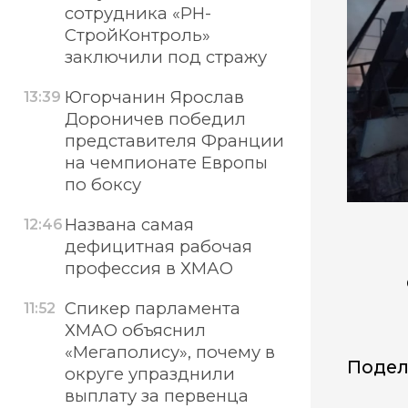
сотрудника «РН-
СтройКонтроль»
заключили под стражу
Югорчанин Ярослав
13:39
Дороничев победил
представителя Франции
на чемпионате Европы
по боксу
Названа самая
12:46
дефицитная рабочая
профессия в ХМАО
Спикер парламента
11:52
ХМАО объяснил
«Мегаполису», почему в
Подел
округе упразднили
выплату за первенца