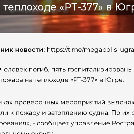
 теплоходе «РТ-377» в Юг
ник новости:
https://t.me/megapolis_ugr
человек погиб, пять госпитализированы
 пожара на теплоходе «РТ-377» в Югре.
мках проверочных мероприятий выясняю
ли к пожару и затоплению судна. По их
рования», - сообщает управление Ростр
альному округу.