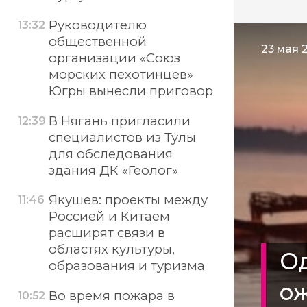
Руководителю
13:32
общественной
23 мая 
организации «Союз
морских пехотинцев»
Югры вынесли приговор
В Нягань пригласили
12:39
специалистов из Тулы
для обследования
здания ДК «Геолог»
Якушев: проекты между
11:46
Россией и Китаем
расширят связи в
областях культуры,
Од
образования и туризма
ож
Во время пожара в
10:52