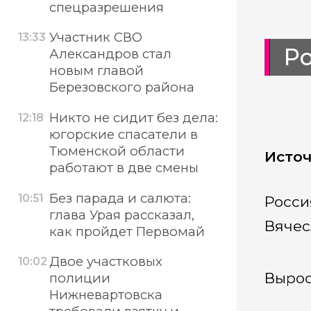
спецразрешения
Участник СВО
13:33
Ро
Александров стал
новым главой
Березовского района
Никто не сидит без дела:
12:18
югорские спасатели в
Тюменской области
Источ
работают в две смены
Без парада и салюта:
10:51
Росси
глава Урая рассказал,
Вячес
как пройдет Первомай
Двое участковых
10:02
Вырос
полиции
Нижневартовска