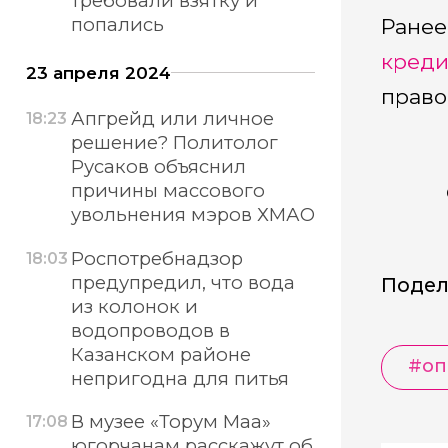
требовали взятку и
попались
Ранее
креди
23 апреля 2024
право
Апгрейд или личное
18:23
решение? Политолог
Русаков объяснил
причины массового
увольнения мэров ХМАО
Роспотребнадзор
18:03
предупредил, что вода
Подел
из колонок и
водопроводов в
Казанском районе
#оп
непригодна для питья
В музее «Торум Маа»
17:08
югорчанам расскажут об