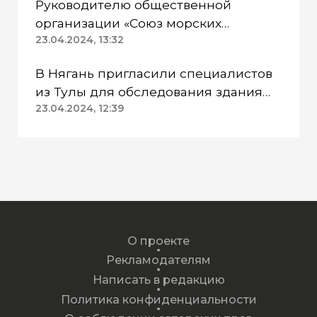
Руководителю общественной
организации «Союз морских
пехотинцев» Югры вынесли
23.04.2024, 13:32
приговор
В Нягань пригласили специалистов
из Тулы для обследования здания
ДК «Геолог»
23.04.2024, 12:39
О проекте
Рекламодателям
Написать в редакцию
Политика конфиденциальности