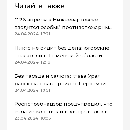
Читайте также
С 26 апреля в Нижневартовске
вводится особый противопожарный
режим
24.04.2024, 17:21
Никто не сидит без дела: югорские
спасатели в Тюменской области
работают в две смены
24.04.2024, 12:18
Без парада и салюта: глава Урая
рассказал, как пройдет Первомай
24.04.2024, 10:51
Роспотребнадзор предупредил, что
вода из колонок и водопроводов в
Казанском районе непригодна для
23.04.2024, 18:03
питья