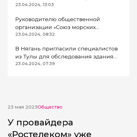
Казанском районе непригодна для
23.04.2024, 13:03
питья
Руководителю общественной
организации «Союз морских
пехотинцев» Югры вынесли
23.04.2024, 08:32
приговор
В Нягань пригласили специалистов
из Тулы для обследования здания
ДК «Геолог»
23.04.2024, 07:39
23 мая 2023
Общество
У провайдера
«Ростелеком» уже