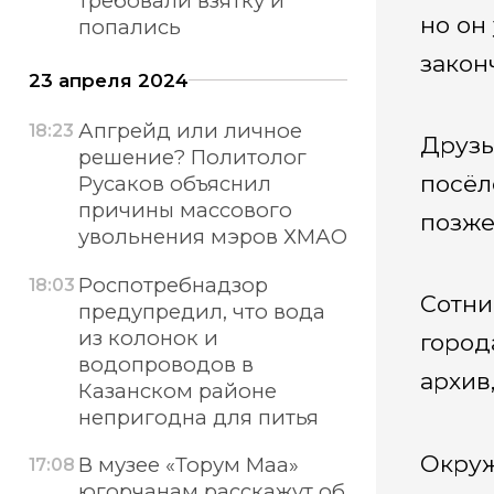
требовали взятку и
но он
попались
закон
23 апреля 2024
Апгрейд или личное
18:23
Друзь
решение? Политолог
посёл
Русаков объяснил
причины массового
позже
увольнения мэров ХМАО
Роспотребнадзор
18:03
Сотни
предупредил, что вода
из колонок и
город
водопроводов в
архив
Казанском районе
непригодна для питья
Окруж
В музее «Торум Маа»
17:08
югорчанам расскажут об