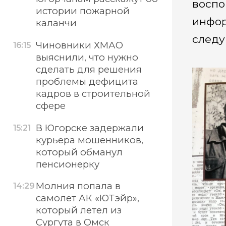
воспо
истории пожарной
инфор
каланчи
следу
Чиновники ХМАО
16:15
выяснили, что нужно
сделать для решения
проблемы дефицита
кадров в строительной
сфере
В Югорске задержали
15:21
курьера мошенников,
который обманул
пенсионерку
Молния попала в
14:29
самолет АК «ЮТэйр»,
который летел из
Сургута в Омск