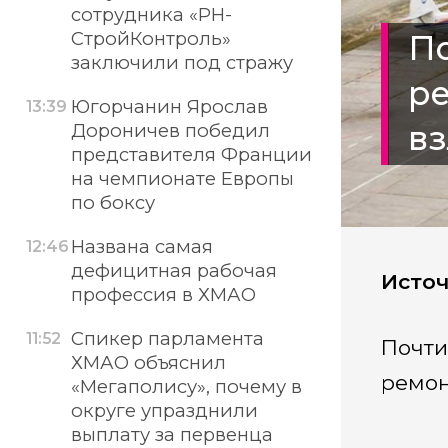
сотрудника «РН-
СтройКонтроль»
По
заключили под стражу
р
Югорчанин Ярослав
13:39
вз
Дороничев победил
представителя Франции
на чемпионате Европы
по боксу
Названа самая
12:46
дефицитная рабочая
Источ
профессия в ХМАО
Спикер парламента
11:52
Почти
ХМАО объяснил
ремон
«Мегаполису», почему в
округе упразднили
выплату за первенца