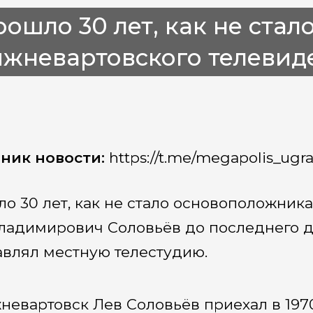
ошло 30 лет, как не ста
ижневартовского телевид
ник новости:
https://t.me/megapolis_ugr
о 30 лет, как не стало основоположник
ладимирович Соловьёв до последнего д
авлял местную телестудию.
невартовск Лев Соловьёв приехал в 1970 