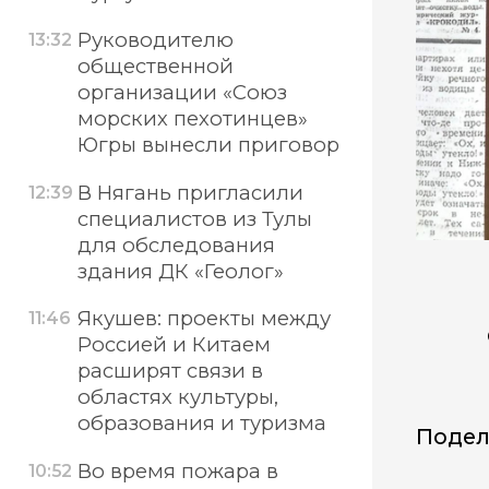
Руководителю
13:32
общественной
организации «Союз
морских пехотинцев»
Югры вынесли приговор
В Нягань пригласили
12:39
специалистов из Тулы
для обследования
здания ДК «Геолог»
Якушев: проекты между
11:46
Россией и Китаем
расширят связи в
областях культуры,
образования и туризма
Подел
Во время пожара в
10:52