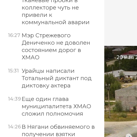
тканевые пробки в
коллекторе чуть не
привели к
коммунальной аварии
Мэр Стрежевого
16:27
Дениченко не доволен
состоянием дорог в
ХМАО
20 мая 
Урайцы написали
15:31
Тотальный диктант под
диктовку актера
Еще один глава
14:39
муниципалитета ХМАО
сложил полномочия
В Нягани обвиняемого в
14:26
получении взятки