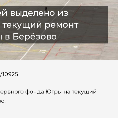
ей выделено из
 текущий ремонт
ы в Берёзово
a/10925
зервного фонда Югры на текущий
о.