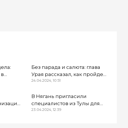
дела:
Без парада и салюта: глава
 в
Урая рассказал, как пройдет
24.04.2024, 10:51
Первомай
ны
В Нягань пригласили
низации
специалистов из Тулы для
23.04.2024, 12:39
тинцев»
обследования здания ДК
овор
«Геолог»