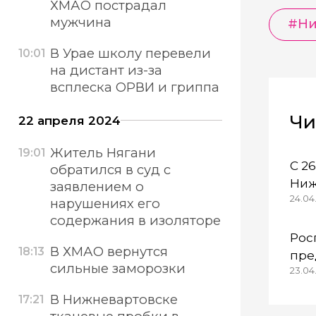
ХМАО пострадал
мужчина
#Ни
В Урае школу перевели
10:01
на дистант из-за
всплеска ОРВИ и гриппа
Чи
22 апреля 2024
Житель Нягани
19:01
С 2
обратился в суд с
Ниж
заявлением о
24.04.
осо
нарушениях его
ре
содержания в изоляторе
Рос
В ХМАО вернутся
18:13
пре
сильные заморозки
23.04
кол
Каз
В Нижневартовске
17:21
неп