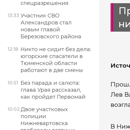
спецразрешения
Пр
Участник СВО
13:33
н
Александров стал
новым главой
Березовского района
Никто не сидит без дела:
12:18
югорские спасатели в
Тюменской области
Источ
работают в две смены
Без парада и салюта:
10:51
Прошл
глава Урая рассказал,
Лев В
как пройдет Первомай
возгл
Двое участковых
10:02
полиции
Нижневартовска
В Ниж