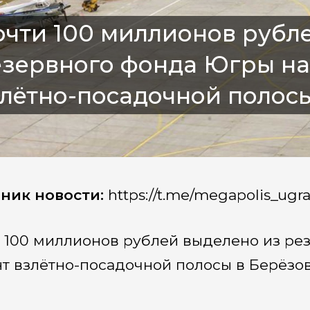
чти 100 миллионов рубл
езервного фонда Югры на
лётно-посадочной полос
ник новости:
https://t.me/megapolis_ugr
 100 миллионов рублей выделено из ре
т взлётно-посадочной полосы в Берёзов