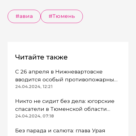
#авиа
#Тюмень
Читайте также
С 26 апреля в Нижневартовске
вводится особый противопожарный
режим
24.04.2024, 12:21
Никто не сидит без дела: югорские
спасатели в Тюменской области
работают в две смены
24.04.2024, 07:18
Без парада и салюта: глава Урая