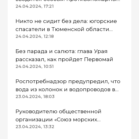
режим
24.04.2024, 17:21
Никто не сидит без дела: югорские
спасатели в Тюменской области
работают в две смены
24.04.2024, 12:18
Без парада и салюта: глава Урая
рассказал, как пройдет Первомай
24.04.2024, 10:51
Роспотребнадзор предупредил, что
вода из колонок и водопроводов в
Казанском районе непригодна для
23.04.2024, 18:03
питья
Руководителю общественной
организации «Союз морских
пехотинцев» Югры вынесли
23.04.2024, 13:32
приговор