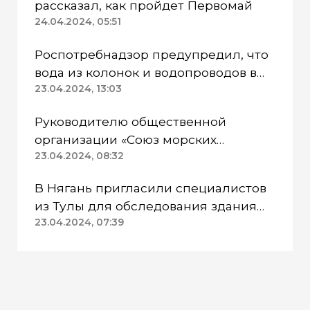
рассказал, как пройдет Первомай
24.04.2024, 05:51
Роспотребнадзор предупредил, что
вода из колонок и водопроводов в
Казанском районе непригодна для
23.04.2024, 13:03
питья
Руководителю общественной
организации «Союз морских
пехотинцев» Югры вынесли
23.04.2024, 08:32
приговор
В Нягань пригласили специалистов
из Тулы для обследования здания
ДК «Геолог»
23.04.2024, 07:39