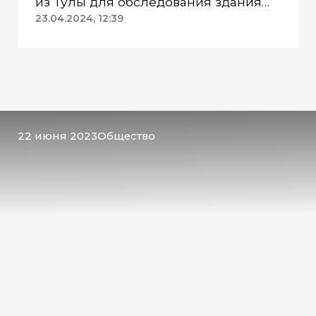
из Тулы для обследования здания
ДК «Геолог»
23.04.2024, 12:39
22 июня 2023
Общество