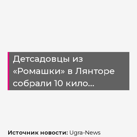
Детсадовцы из
«Ромашки» в Лянторе
собрали 10 кило
кошачьего корма для
городской
общественной
организации помощи
Источник новости:
Ugra-News