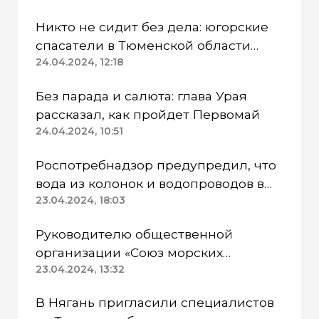
Никто не сидит без дела: югорские
спасатели в Тюменской области
работают в две смены
24.04.2024, 12:18
Без парада и салюта: глава Урая
рассказал, как пройдет Первомай
24.04.2024, 10:51
Роспотребнадзор предупредил, что
вода из колонок и водопроводов в
Казанском районе непригодна для
23.04.2024, 18:03
питья
Руководителю общественной
организации «Союз морских
пехотинцев» Югры вынесли
23.04.2024, 13:32
приговор
В Нягань пригласили специалистов