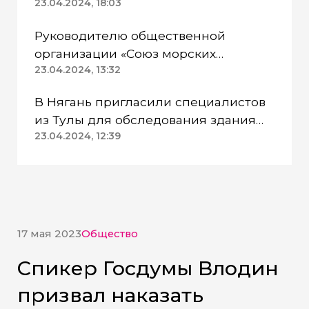
Казанском районе непригодна для
23.04.2024, 18:03
питья
Руководителю общественной
организации «Союз морских
пехотинцев» Югры вынесли
23.04.2024, 13:32
приговор
В Нягань пригласили специалистов
из Тулы для обследования здания
ДК «Геолог»
23.04.2024, 12:39
17 мая 2023
Общество
Спикер Госдумы Влодин
призвал наказать