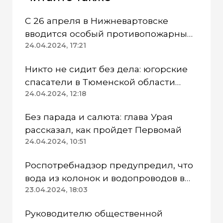
С 26 апреля в Нижневартовске
вводится особый противопожарный
режим
24.04.2024, 17:21
Никто не сидит без дела: югорские
спасатели в Тюменской области
работают в две смены
24.04.2024, 12:18
Без парада и салюта: глава Урая
рассказал, как пройдет Первомай
24.04.2024, 10:51
Роспотребнадзор предупредил, что
вода из колонок и водопроводов в
Казанском районе непригодна для
23.04.2024, 18:03
питья
Руководителю общественной