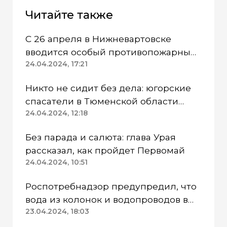
Читайте также
С 26 апреля в Нижневартовске
вводится особый противопожарный
режим
24.04.2024, 17:21
Никто не сидит без дела: югорские
спасатели в Тюменской области
работают в две смены
24.04.2024, 12:18
Без парада и салюта: глава Урая
рассказал, как пройдет Первомай
24.04.2024, 10:51
Роспотребнадзор предупредил, что
вода из колонок и водопроводов в
Казанском районе непригодна для
23.04.2024, 18:03
питья