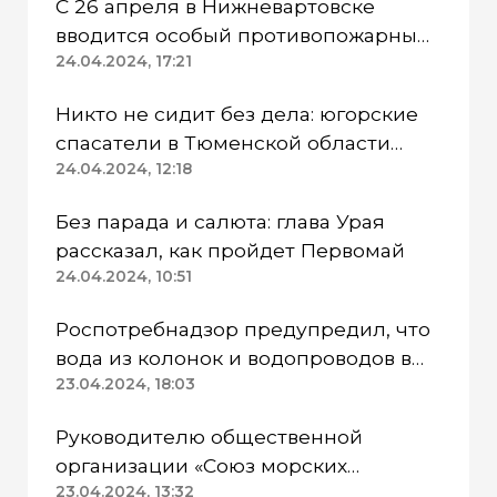
С 26 апреля в Нижневартовске
вводится особый противопожарный
режим
24.04.2024, 17:21
Никто не сидит без дела: югорские
спасатели в Тюменской области
работают в две смены
24.04.2024, 12:18
Без парада и салюта: глава Урая
рассказал, как пройдет Первомай
24.04.2024, 10:51
Роспотребнадзор предупредил, что
вода из колонок и водопроводов в
Казанском районе непригодна для
23.04.2024, 18:03
питья
Руководителю общественной
организации «Союз морских
пехотинцев» Югры вынесли
23.04.2024, 13:32