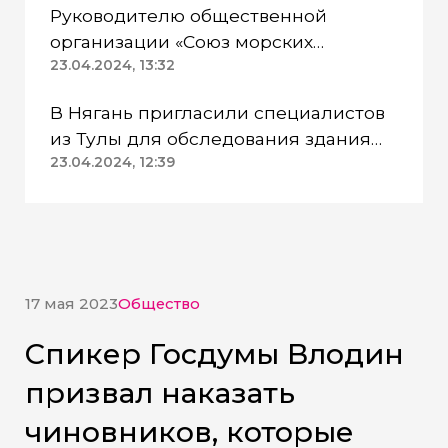
Руководителю общественной
организации «Союз морских
пехотинцев» Югры вынесли
23.04.2024, 13:32
приговор
В Нягань пригласили специалистов
из Тулы для обследования здания
ДК «Геолог»
23.04.2024, 12:39
17 мая 2023
Общество
Спикер Госдумы Влодин
призвал наказать
чиновников, которые