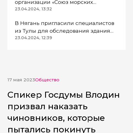
организации «Союз морских
пехотинцев» Югры вынесли
23.04.2024, 13:32
приговор
В Нягань пригласили специалистов
из Тулы для обследования здания
ДК «Геолог»
23.04.2024, 12:39
17 мая 2023
Общество
Спикер Госдумы Влодин
призвал наказать
чиновников, которые
пытались покинуть