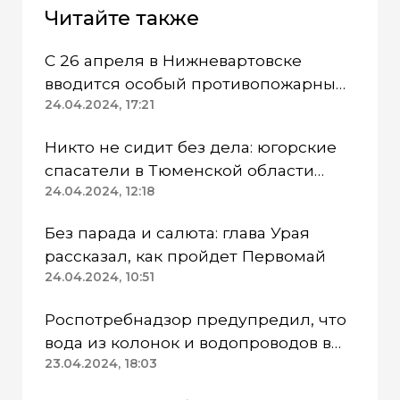
Читайте также
С 26 апреля в Нижневартовске
вводится особый противопожарный
режим
24.04.2024, 17:21
Никто не сидит без дела: югорские
спасатели в Тюменской области
работают в две смены
24.04.2024, 12:18
Без парада и салюта: глава Урая
рассказал, как пройдет Первомай
24.04.2024, 10:51
Роспотребнадзор предупредил, что
вода из колонок и водопроводов в
Казанском районе непригодна для
23.04.2024, 18:03
питья