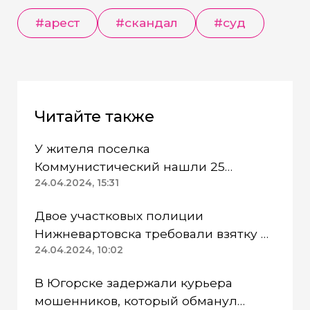
#арест
#скандал
#суд
Читайте также
У жителя поселка
Коммунистический нашли 25
патронов без спецразрешения
24.04.2024, 15:31
Двое участковых полиции
Нижневартовска требовали взятку и
попались
24.04.2024, 10:02
В Югорске задержали курьера
мошенников, который обманул