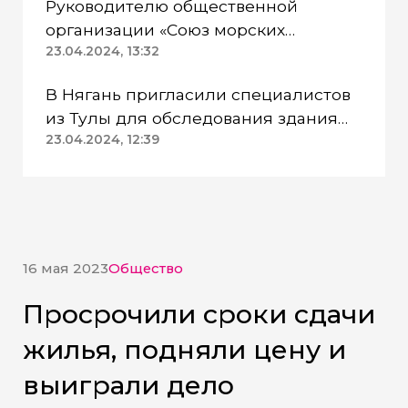
Руководителю общественной
организации «Союз морских
пехотинцев» Югры вынесли
23.04.2024, 13:32
приговор
В Нягань пригласили специалистов
из Тулы для обследования здания
ДК «Геолог»
23.04.2024, 12:39
16 мая 2023
Общество
Просрочили сроки сдачи
жилья, подняли цену и
выиграли дело