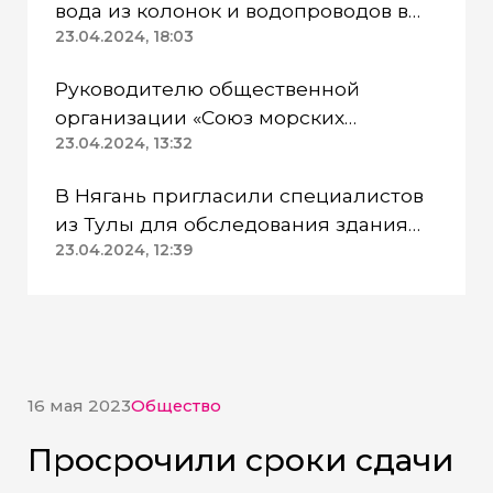
вода из колонок и водопроводов в
Казанском районе непригодна для
23.04.2024, 18:03
питья
Руководителю общественной
организации «Союз морских
пехотинцев» Югры вынесли
23.04.2024, 13:32
приговор
В Нягань пригласили специалистов
из Тулы для обследования здания
ДК «Геолог»
23.04.2024, 12:39
16 мая 2023
Общество
Просрочили сроки сдачи