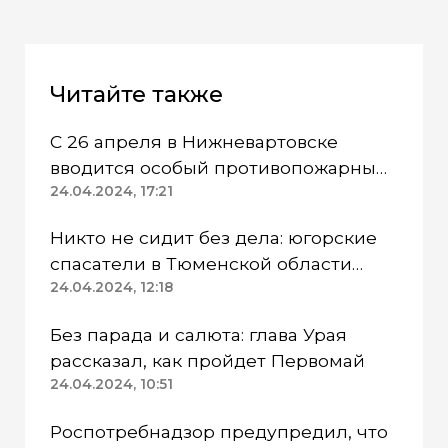
Читайте также
С 26 апреля в Нижневартовске
вводится особый противопожарный
режим
24.04.2024, 17:21
Никто не сидит без дела: югорские
спасатели в Тюменской области
работают в две смены
24.04.2024, 12:18
Без парада и салюта: глава Урая
рассказал, как пройдет Первомай
24.04.2024, 10:51
Роспотребнадзор предупредил, что