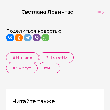
Светлана Левинтас
3
Поделиться новостью
#Нягань
#Пыть-Ях
#Сургут
#ЧП
Читайте также