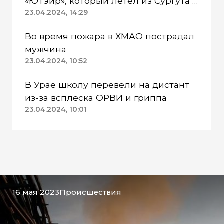
«ЮТэйр», который летел из Сургута в
Омск
23.04.2024, 14:29
Во время пожара в ХМАО пострадал
мужчина
23.04.2024, 10:52
В Урае школу перевели на дистант
из-за всплеска ОРВИ и гриппа
23.04.2024, 10:01
16 мая 2023
Происшествия