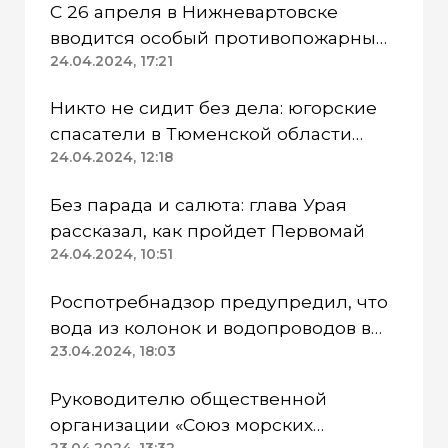
С 26 апреля в Нижневартовске
вводится особый противопожарный
режим
24.04.2024, 17:21
Никто не сидит без дела: югорские
спасатели в Тюменской области
работают в две смены
24.04.2024, 12:18
Без парада и салюта: глава Урая
рассказал, как пройдет Первомай
24.04.2024, 10:51
Роспотребнадзор предупредил, что
вода из колонок и водопроводов в
Казанском районе непригодна для
23.04.2024, 18:03
питья
Руководителю общественной
организации «Союз морских