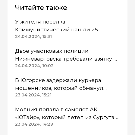
Читайте также
У жителя поселка
Коммунистический нашли 25
патронов без спецразрешения
24.04.2024, 15:31
Двое участковых полиции
Нижневартовска требовали взятку и
попались
24.04.2024, 10:02
В Югорске задержали курьера
мошенников, который обманул
пенсионерку
23.04.2024, 15:21
Молния попала в самолет АК
«ЮТэйр», который летел из Сургута в
Омск
23.04.2024, 14:29