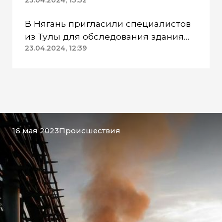
пехотинцев» Югры вынесли
23.04.2024, 13:32
приговор
В Нягань пригласили специалистов
из Тулы для обследования здания
ДК «Геолог»
23.04.2024, 12:39
16 мая 2023
Происшествия