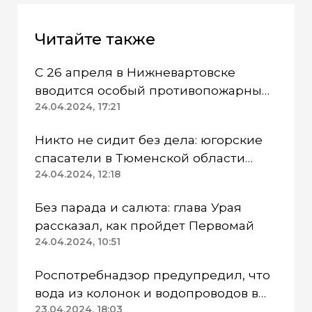
Читайте также
С 26 апреля в Нижневартовске
вводится особый противопожарный
режим
24.04.2024, 17:21
Никто не сидит без дела: югорские
спасатели в Тюменской области
работают в две смены
24.04.2024, 12:18
Без парада и салюта: глава Урая
рассказал, как пройдет Первомай
24.04.2024, 10:51
Роспотребнадзор предупредил, что
вода из колонок и водопроводов в
Казанском районе непригодна для
23.04.2024, 18:03