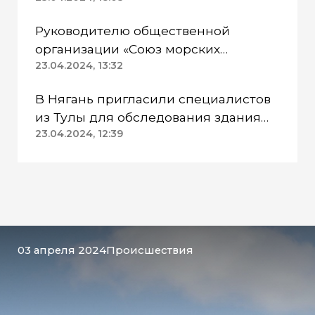
питья
Руководителю общественной
организации «Союз морских
пехотинцев» Югры вынесли
23.04.2024, 13:32
приговор
В Нягань пригласили специалистов
из Тулы для обследования здания
ДК «Геолог»
23.04.2024, 12:39
03 апреля 2024
Происшествия