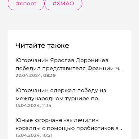
#спорт
#ХМАО
Читайте также
Югорчанин Ярослав Дороничев
победил представителя Франции на
чемпионате Европы по боксу
22.04.2024, 08:39
Югорчанин одержал победу на
международном турнире по
вольной борьбе
15.04.2024, 11:14
Юные югорчане «вылечили»
кораллы с помощью пробиотиков в
Тюмени
15.04.2024, 10:21