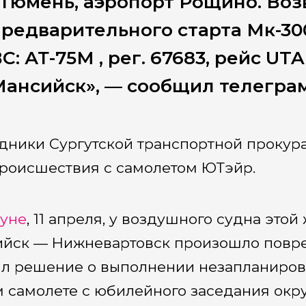
Тюмень, аэропорт Рощино. Воз
редварительного старта Мк-30
С: АТ-75М , рег. 67683, рейс UT
ансийск», — сообщил телеграм-
дники Сургутской транспортной прокур
роисшествия с самолетом ЮТэйр.
уне
, 11 апреля, у воздушного судна это
йск — Нижневартовск произошло повре
л решение о выполнении незапланирова
м самолете с юбилейного заседания окр