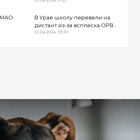
23.04.2024, 10:21
который обманул
пенсионерку
ХМАО
В Урае школу перевели на
дистант из-за всплеска ОРВИ
23.04.2024, 05:01
и гриппа