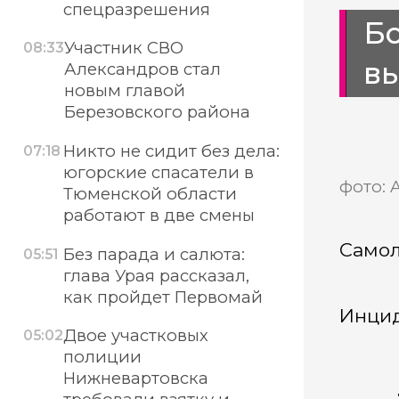
спецразрешения
Б
Участник СВО
08:33
в
Александров стал
новым главой
Березовского района
Никто не сидит без дела:
07:18
югорские спасатели в
фото: 
Тюменской области
работают в две смены
Самол
Без парада и салюта:
05:51
глава Урая рассказал,
как пройдет Первомай
Инцид
Двое участковых
05:02
полиции
Нижневартовска