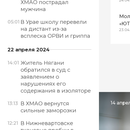
24.04.
25 
ХМАО пострадал
спе
мужчина
Мол
В Урае школу перевели
05:01
«ЮТ
на дистант из-за
23.04
Сур
всплеска ОРВИ и гриппа
22 апреля 2024
Житель Нягани
14:01
обратился в суд с
заявлением о
нарушениях его
содержания в изоляторе
В ХМАО вернутся
14 апре
13:13
сильные заморозки
В Нижневартовске
12:21