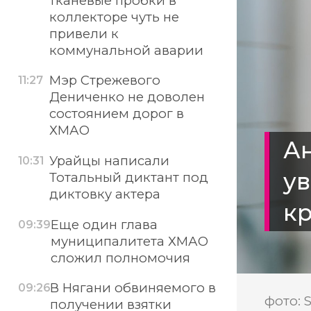
тканевые пробки в
коллекторе чуть не
привели к
коммунальной аварии
Мэр Стрежевого
11:27
Дениченко не доволен
состоянием дорог в
ХМАО
Ан
Урайцы написали
10:31
ув
Тотальный диктант под
диктовку актера
к
Еще один глава
09:39
муниципалитета ХМАО
сложил полномочия
В Нягани обвиняемого в
09:26
фото: 
получении взятки