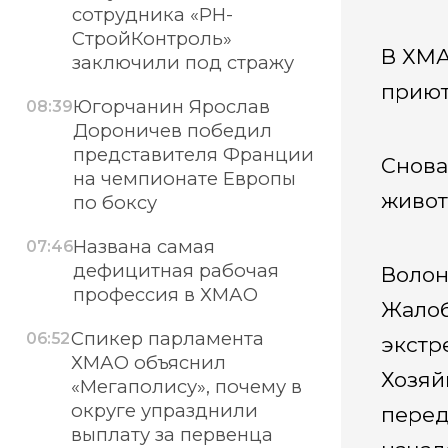
сотрудника «РН-
СтройКонтроль»
В ХМА
заключили под стражу
приют
Югорчанин Ярослав
08:39
Дороничев победил
представителя Франции
Снова
на чемпионате Европы
живот
по боксу
Названа самая
07:46
дефицитная рабочая
Волон
профессия в ХМАО
Жалоб
Спикер парламента
06:52
экстр
ХМАО объяснил
Хозяй
«Мегаполису», почему в
округе упразднили
перед
выплату за первенца