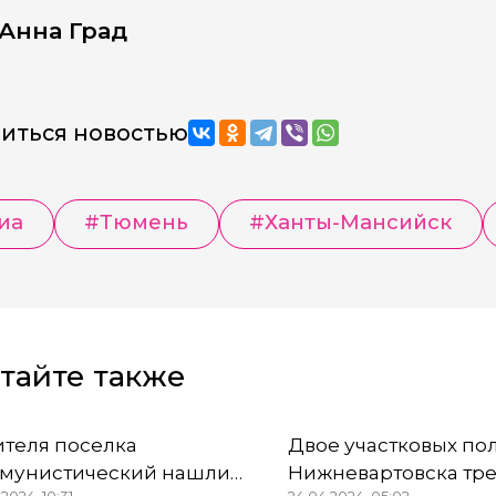
Анна Град
иться новостью
иа
#Тюмень
#Ханты-Мансийск
тайте также
ителя поселка
Двое участковых по
мунистический нашли
Нижневартовска тр