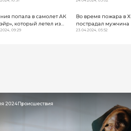
2024, 10:31
24.04.2024, 05:02
патронов без
взятку и попались
цразрешения
ния попала в самолет АК
Во время пожара в 
эйр», который летел из
пострадал мужчина
.2024, 09:29
23.04.2024, 05:52
гута в Омск
ля 2024
Происшествия