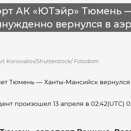
орт АК «ЮТэйр» Тюмень 
ынужденно вернулся в аэ
Art Konovalov/Shutterstock/ Fotodom
ет Тюмень — Ханты-Мансийск вернулся 
ент произошел 13 апреля в 02:42(UTC) 05