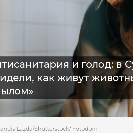
тисанитария и голод: в 
идели, как живут животн
рылом»
Sandis Lazda/Shutterstock/ Fotodom