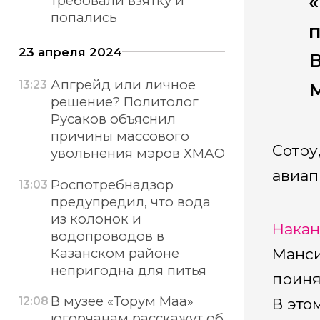
«
требовали взятку и
попались
п
23 апреля 2024
В
Апгрейд или личное
13:23
М
решение? Политолог
Русаков объяснил
причины массового
Сотру
увольнения мэров ХМАО
авиап
Роспотребнадзор
13:03
предупредил, что вода
из колонок и
Накан
водопроводов в
Манси
Казанском районе
непригодна для питья
приня
В музее «Торум Маа»
12:08
В это
югорчанам расскажут об