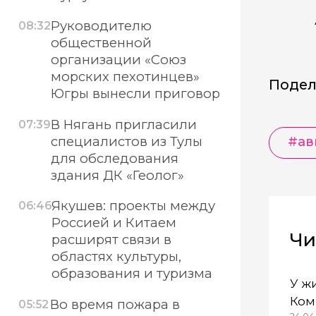
Руководителю
08:32
общественной
организации «Союз
морских пехотинцев»
Подел
Югры вынесли приговор
В Нягань пригласили
07:39
специалистов из Тулы
#ав
для обследования
здания ДК «Геолог»
Якушев: проекты между
06:46
Россией и Китаем
Чи
расширят связи в
областях культуры,
образования и туризма
У ж
Ком
Во время пожара в
05:52