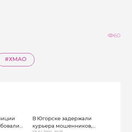
60
#ХМАО
лиции
В Югорске задержали
ебовали
курьера мошенников,