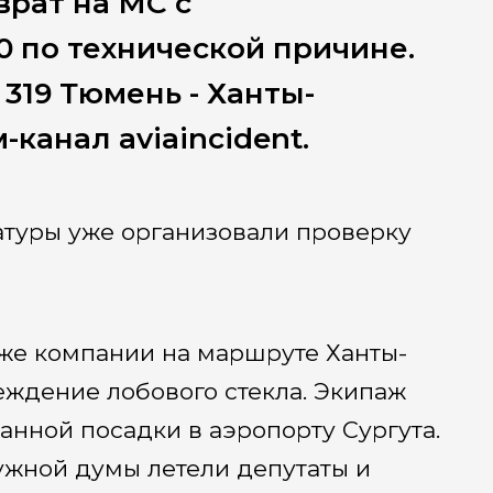
врат на МС с
0 по технической причине.
A 319 Тюмень - Ханты-
канал aviaincident.
атуры уже организовали проверку
й же компании на маршруте Ханты-
ждение лобового стекла. Экипаж
нной посадки в аэропорту Сургута.
ужной думы летели депутаты и