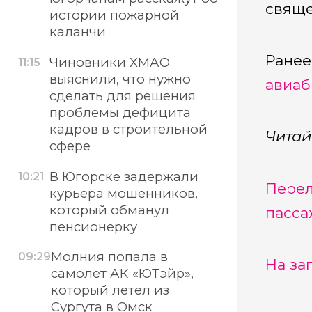
свяще
истории пожарной
каланчи
Ране
Чиновники ХМАО
11:15
выяснили, что нужно
авиаб
сделать для решения
проблемы дефицита
кадров в строительной
Читай
сфере
В Югорске задержали
10:21
Перел
курьера мошенников,
который обманул
пасса
пенсионерку
Молния попала в
09:29
На за
самолет АК «ЮТэйр»,
который летел из
Сургута в Омск