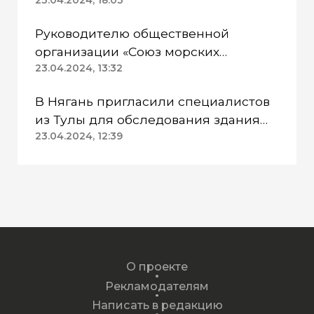
Казанском районе непригодна для
питья
Руководителю общественной
организации «Союз морских
пехотинцев» Югры вынесли
23.04.2024, 13:32
приговор
В Нягань пригласили специалистов
из Тулы для обследования здания
ДК «Геолог»
23.04.2024, 12:39
О проекте
Рекламодателям
Написать в редакцию