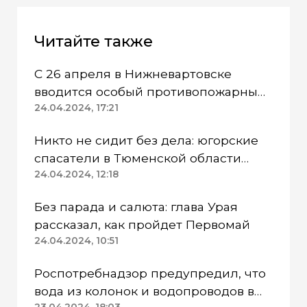
Читайте также
С 26 апреля в Нижневартовске
вводится особый противопожарный
режим
24.04.2024, 17:21
Никто не сидит без дела: югорские
спасатели в Тюменской области
работают в две смены
24.04.2024, 12:18
Без парада и салюта: глава Урая
рассказал, как пройдет Первомай
24.04.2024, 10:51
Роспотребнадзор предупредил, что
вода из колонок и водопроводов в
23.04.2024, 18:03