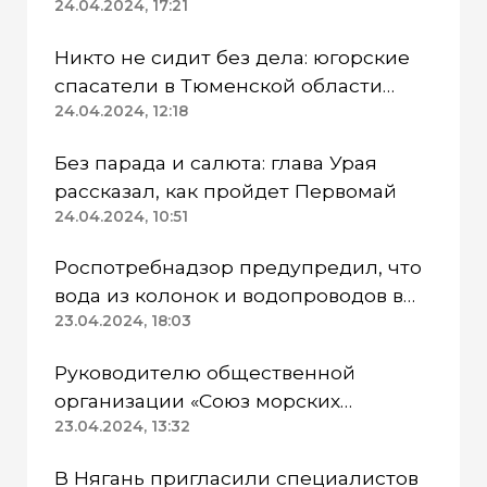
режим
24.04.2024, 17:21
Никто не сидит без дела: югорские
спасатели в Тюменской области
работают в две смены
24.04.2024, 12:18
Без парада и салюта: глава Урая
рассказал, как пройдет Первомай
24.04.2024, 10:51
Роспотребнадзор предупредил, что
вода из колонок и водопроводов в
Казанском районе непригодна для
23.04.2024, 18:03
питья
Руководителю общественной
организации «Союз морских
пехотинцев» Югры вынесли
23.04.2024, 13:32
приговор
В Нягань пригласили специалистов