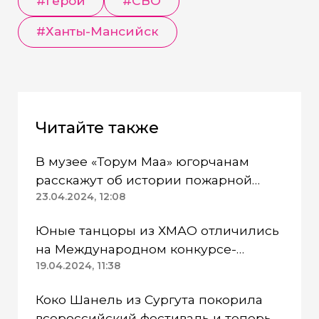
#герой
#СВО
#Ханты-Мансийск
Читайте также
В музее «Торум Маа» югорчанам
расскажут об истории пожарной
каланчи
23.04.2024, 12:08
Юные танцоры из ХМАО отличились
на Международном конкурсе-
фестивале «Good day fest»
19.04.2024, 11:38
Коко Шанель из Сургута покорила
всероссийский фестиваль и теперь