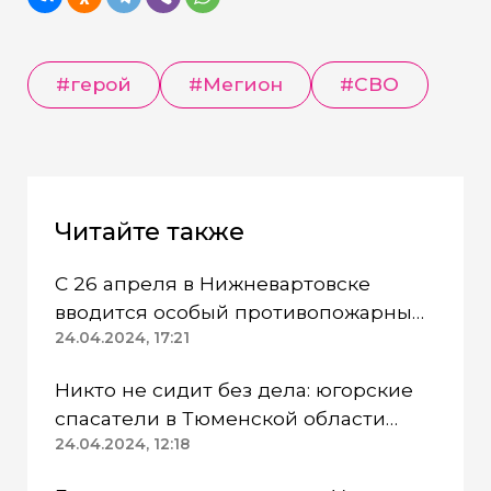
#герой
#Мегион
#СВО
Читайте также
С 26 апреля в Нижневартовске
вводится особый противопожарный
режим
24.04.2024, 17:21
Никто не сидит без дела: югорские
спасатели в Тюменской области
работают в две смены
24.04.2024, 12:18