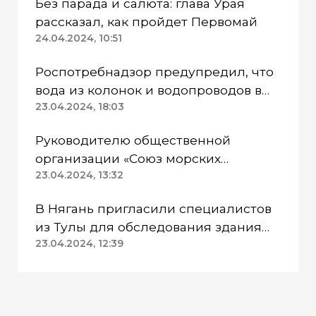
Без парада и салюта: глава Урая
рассказал, как пройдет Первомай
24.04.2024, 10:51
Роспотребнадзор предупредил, что
вода из колонок и водопроводов в
Казанском районе непригодна для
23.04.2024, 18:03
питья
Руководителю общественной
организации «Союз морских
пехотинцев» Югры вынесли
23.04.2024, 13:32
приговор
В Нягань пригласили специалистов
из Тулы для обследования здания
ДК «Геолог»
23.04.2024, 12:39