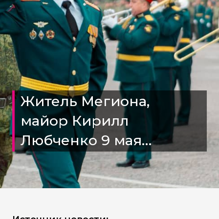
Житель Мегиона,
майор Кирилл
Любченко 9 мая
получил медаль за за
боевые отличия