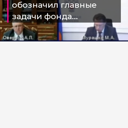
обозначил главные
задачи фонда
поддержки участников
СВО «Защитники
Отечества»
Источник новости:
https://t.me/megapolis_ugra/10682
Премьер Мишустин обозначил
главные
задачи
фонда поддержки участников
СВО
«Защитники Отечества»