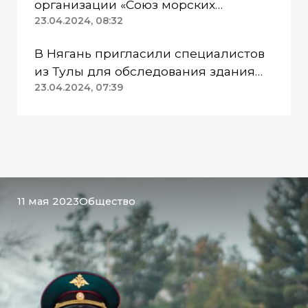
организации «Союз морских
пехотинцев» Югры вынесли
23.04.2024, 08:32
приговор
В Нягань пригласили специалистов
из Тулы для обследования здания
ДК «Геолог»
23.04.2024, 07:39
11 мая 2023
Общество