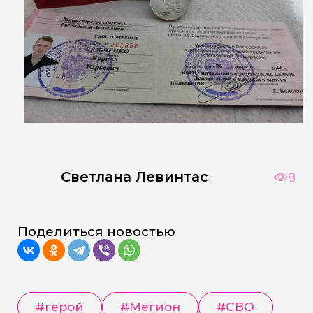
Светлана Левинтас
8
Поделиться новостью
#герой
#Мегион
#СВО