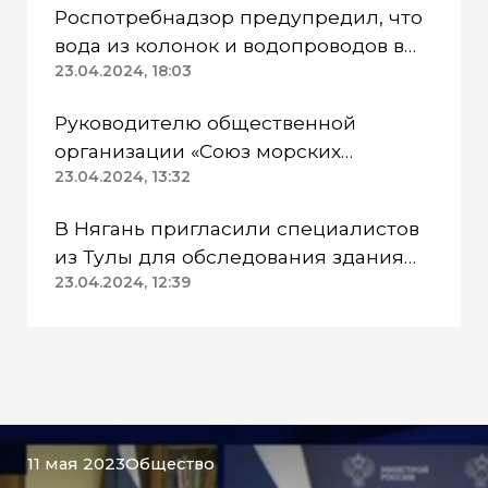
Роспотребнадзор предупредил, что
вода из колонок и водопроводов в
Казанском районе непригодна для
23.04.2024, 18:03
питья
Руководителю общественной
организации «Союз морских
пехотинцев» Югры вынесли
23.04.2024, 13:32
приговор
В Нягань пригласили специалистов
из Тулы для обследования здания
ДК «Геолог»
23.04.2024, 12:39
11 мая 2023
Общество