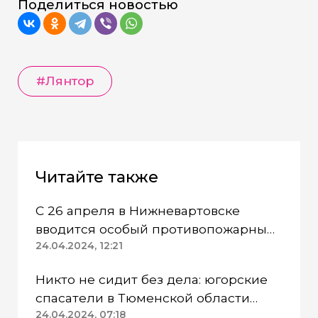
Поделиться новостью
#Лянтор
Читайте также
С 26 апреля в Нижневартовске
вводится особый противопожарный
режим
24.04.2024, 12:21
Никто не сидит без дела: югорские
спасатели в Тюменской области
работают в две смены
24.04.2024, 07:18