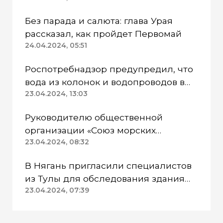
Без парада и салюта: глава Урая
рассказал, как пройдет Первомай
24.04.2024, 05:51
Роспотребнадзор предупредил, что
вода из колонок и водопроводов в
Казанском районе непригодна для
23.04.2024, 13:03
питья
Руководителю общественной
организации «Союз морских
пехотинцев» Югры вынесли
23.04.2024, 08:32
приговор
В Нягань пригласили специалистов
из Тулы для обследования здания
ДК «Геолог»
23.04.2024, 07:39