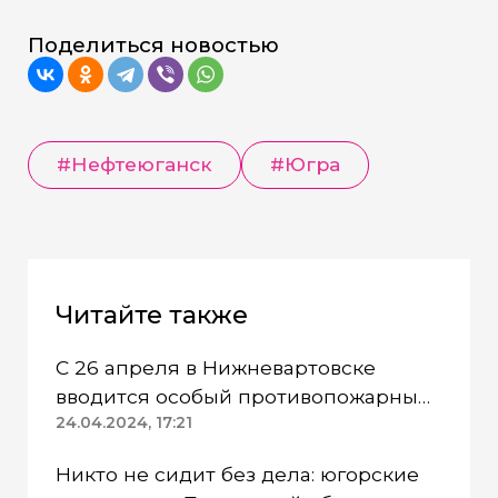
Поделиться новостью
#Нефтеюганск
#Югра
Читайте также
С 26 апреля в Нижневартовске
вводится особый противопожарный
режим
24.04.2024, 17:21
Никто не сидит без дела: югорские