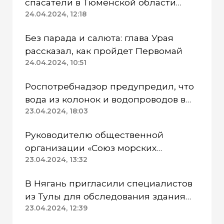
спасатели в Тюменской области
работают в две смены
24.04.2024, 12:18
Без парада и салюта: глава Урая
рассказал, как пройдет Первомай
24.04.2024, 10:51
Роспотребнадзор предупредил, что
вода из колонок и водопроводов в
Казанском районе непригодна для
23.04.2024, 18:03
питья
Руководителю общественной
организации «Союз морских
пехотинцев» Югры вынесли
23.04.2024, 13:32
приговор
В Нягань пригласили специалистов
из Тулы для обследования здания
ДК «Геолог»
23.04.2024, 12:39