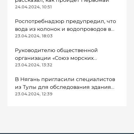
24.04.2024, 10:51
Роспотребнадзор предупредил, что
вода из колонок и водопроводов в
Казанском районе непригодна для
23.04.2024, 18:03
питья
Руководителю общественной
организации «Союз морских
пехотинцев» Югры вынесли
23.04.2024, 13:32
приговор
В Нягань пригласили специалистов
из Тулы для обследования здания
ДК «Геолог»
23.04.2024, 12:39