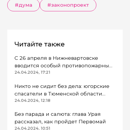
#дума
#законопроект
Читайте также
С 26 апреля в Нижневартовске
вводится особый противопожарный
режим
24.04.2024, 17:21
Никто не сидит без дела: югорские
спасатели в Тюменской области
работают в две смены
24.04.2024, 12:18
Без парада и салюта: глава Урая
рассказал, как пройдет Первомай
24.04.2024, 10:51