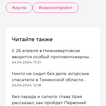
#дума
#законопроект
Читайте также
С 26 апреля в Нижневартовске
вводится особый противопожарный
режим
24.04.2024, 17:21
Никто не сидит без дела: югорские
спасатели в Тюменской области
работают в две смены
24.04.2024, 12:18
Без парада и салюта: глава Урая
рассказал, как пройдет Первомай