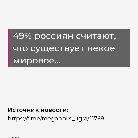
49% россиян считают,
что существует некое
мировое
правительство, которое
«влияет на все
мировые процессы,
контролирует власти
Источник новости:
https://t.me/megapolis_ugra/11768
многих государств»