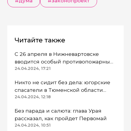
#дума
#законопроект
Читайте также
С 26 апреля в Нижневартовске
вводится особый противопожарный
режим
24.04.2024, 17:21
Никто не сидит без дела: югорские
спасатели в Тюменской области
работают в две смены
24.04.2024, 12:18
Без парада и салюта: глава Урая
рассказал, как пройдет Первомай
24.04.2024, 10:51