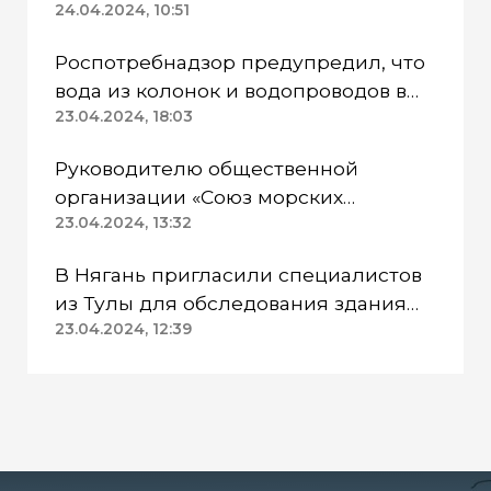
24.04.2024, 10:51
Роспотребнадзор предупредил, что
вода из колонок и водопроводов в
Казанском районе непригодна для
23.04.2024, 18:03
питья
Руководителю общественной
организации «Союз морских
пехотинцев» Югры вынесли
23.04.2024, 13:32
приговор
В Нягань пригласили специалистов
из Тулы для обследования здания
ДК «Геолог»
23.04.2024, 12:39