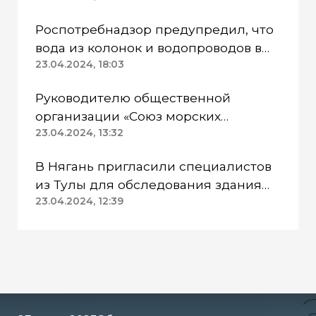
Роспотребнадзор предупредил, что
вода из колонок и водопроводов в
Казанском районе непригодна для
23.04.2024, 18:03
питья
Руководителю общественной
организации «Союз морских
пехотинцев» Югры вынесли
23.04.2024, 13:32
приговор
В Нягань пригласили специалистов
из Тулы для обследования здания
ДК «Геолог»
23.04.2024, 12:39