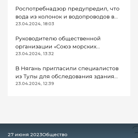
Роспотребнадзор предупредил, что
вода из колонок и водопроводов в
Казанском районе непригодна для
23.04.2024, 18:03
питья
Руководителю общественной
организации «Союз морских
пехотинцев» Югры вынесли
23.04.2024, 13:32
приговор
В Нягань пригласили специалистов
из Тулы для обследования здания
ДК «Геолог»
23.04.2024, 12:39
27 июня 2023
Общество