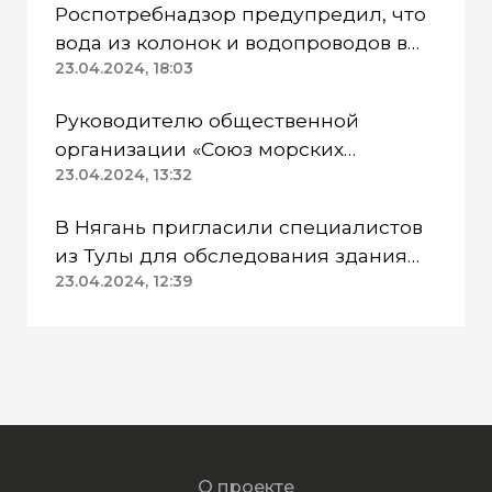
Роспотребнадзор предупредил, что
вода из колонок и водопроводов в
Казанском районе непригодна для
23.04.2024, 18:03
питья
Руководителю общественной
организации «Союз морских
пехотинцев» Югры вынесли
23.04.2024, 13:32
приговор
В Нягань пригласили специалистов
из Тулы для обследования здания
ДК «Геолог»
23.04.2024, 12:39
О проекте