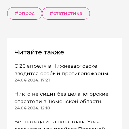
#опрос
#статистика
Читайте также
С 26 апреля в Нижневартовске
вводится особый противопожарный
режим
24.04.2024, 17:21
Никто не сидит без дела: югорские
спасатели в Тюменской области
работают в две смены
24.04.2024, 12:18
Без парада и салюта: глава Урая
рассказал, как пройдет Первомай