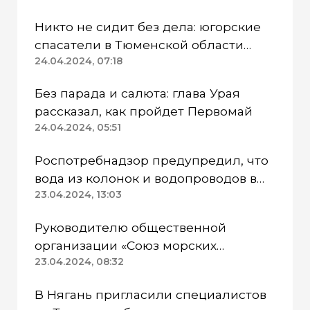
Никто не сидит без дела: югорские
спасатели в Тюменской области
работают в две смены
24.04.2024, 07:18
Без парада и салюта: глава Урая
рассказал, как пройдет Первомай
24.04.2024, 05:51
Роспотребнадзор предупредил, что
вода из колонок и водопроводов в
Казанском районе непригодна для
23.04.2024, 13:03
питья
Руководителю общественной
организации «Союз морских
пехотинцев» Югры вынесли
23.04.2024, 08:32
приговор
В Нягань пригласили специалистов