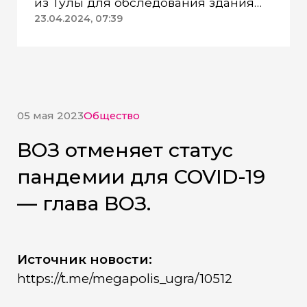
из Тулы для обследования здания
ДК «Геолог»
23.04.2024, 07:39
05 мая 2023
Общество
ВОЗ отменяет статус
пандемии для COVID-19
— глава ВОЗ.
Источник новости:
https://t.me/megapolis_ugra/10512