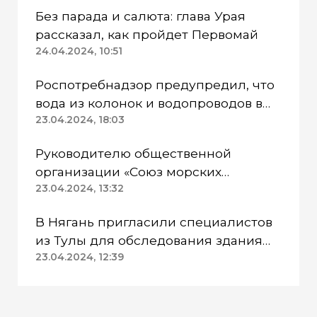
Без парада и салюта: глава Урая
рассказал, как пройдет Первомай
24.04.2024, 10:51
Роспотребнадзор предупредил, что
вода из колонок и водопроводов в
Казанском районе непригодна для
23.04.2024, 18:03
питья
Руководителю общественной
организации «Союз морских
пехотинцев» Югры вынесли
23.04.2024, 13:32
приговор
В Нягань пригласили специалистов
из Тулы для обследования здания
ДК «Геолог»
23.04.2024, 12:39