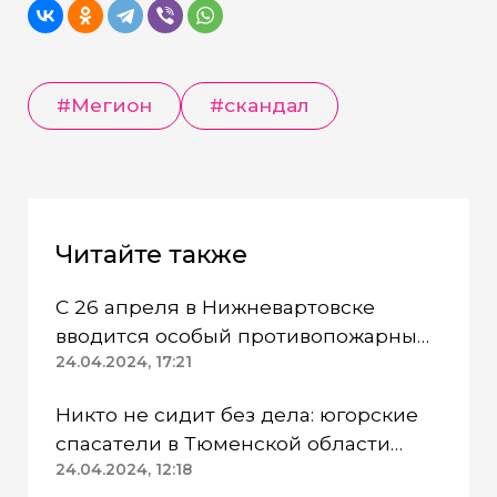
#Мегион
#скандал
Читайте также
С 26 апреля в Нижневартовске
вводится особый противопожарный
режим
24.04.2024, 17:21
Никто не сидит без дела: югорские
спасатели в Тюменской области
работают в две смены
24.04.2024, 12:18