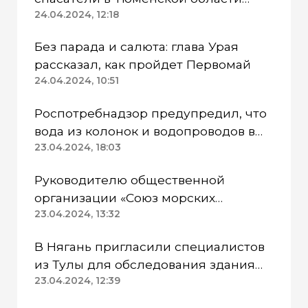
работают в две смены
24.04.2024, 12:18
Без парада и салюта: глава Урая
рассказал, как пройдет Первомай
24.04.2024, 10:51
Роспотребнадзор предупредил, что
вода из колонок и водопроводов в
Казанском районе непригодна для
23.04.2024, 18:03
питья
Руководителю общественной
организации «Союз морских
пехотинцев» Югры вынесли
23.04.2024, 13:32
приговор
В Нягань пригласили специалистов
из Тулы для обследования здания
ДК «Геолог»
23.04.2024, 12:39