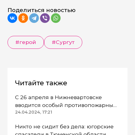
Поделиться новостью
#герой
#Сургут
Читайте также
С 26 апреля в Нижневартовске
вводится особый противопожарный
режим
24.04.2024, 17:21
Никто не сидит без дела: югорские
спасатели в Тюменской области